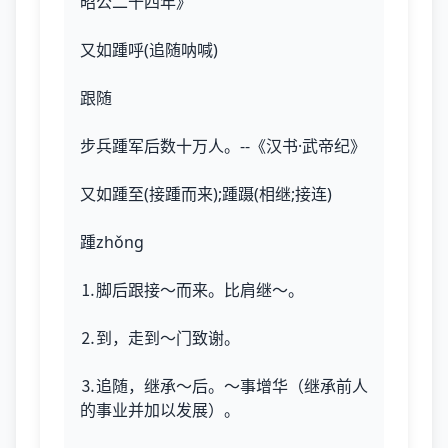
昭公二十四年》
又如踵呼(追随呐喊)
跟随
步兵踵军后数十万人。--《汉书·武帝纪》
又如踵至(接踵而来);踵蹑(相继;接连)
踵zhǒng
⒈脚后跟接～而来。比肩继～。
⒉到，走到～门致谢。
⒊追随，继承～后。～事增华（继承前人
的事业并加以发展）。