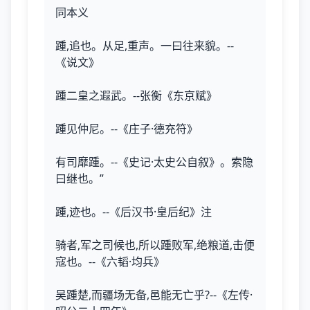
同本义
踵,追也。从足,重声。一曰往来貌。--
《说文》
踵二皇之遐武。--张衡《东京赋》
踵见仲尼。--《庄子·德充符》
有司靡踵。--《史记·太史公自叙》。索隐
曰继也。”
踵,迹也。--《后汉书·皇后纪》注
骑者,军之司候也,所以踵败军,绝粮道,击便
寇也。--《六韬·均兵》
吴踵楚,而疆场无备,邑能无亡乎?--《左传·