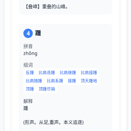
【叠嶂】重叠的山峰。
4
踵
拼音
zhǒnɡ
组词
反踵
比肩迭踵
比肩继踵
比肩接踵
比肩随踵
比肩系踵
接踵
顶天踵地
顶踵
顶踵尽捐
解释
踵
(形声。从足,重声。本义追逐)