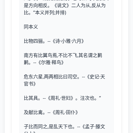
是方向相反。《说文》二人为从,反从为
比。”本义并列;并排)
同本义
比物四骊。--《诗·小雅·六月》
南方有比翼鸟焉,不比不飞,其名谓之鹣
鹣。--《尔雅·释鸟》
危东六星,两两相比曰司空。--《史记·天
官书》
比其具。--《周礼·世妇》。注次也。”
及献比禽。--《周礼·田仆》
子比而同之,是乱天下也。--《孟子·滕文