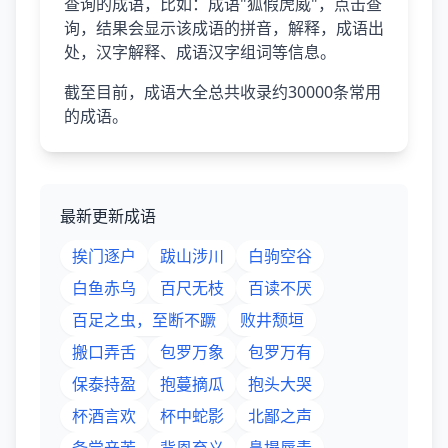
查询的成语，比如：成语"狐假虎威"，点击查
询，结果会显示该成语的拼音，解释，成语出
处，汉字解释、成语汉字组词等信息。
截至目前，成语大全总共收录约30000条常用
的成语。
最新更新成语
挨门逐户
跋山涉川
白驹空谷
白鱼赤乌
百尺无枝
百读不厌
百足之虫，至断不蹶
败井颓垣
搬口弄舌
包罗万象
包罗万有
保泰持盈
抱蔓摘瓜
抱头大哭
杯酒言欢
杯中蛇影
北鄙之声
备尝辛苦
背恩弃义
鼻塌唇青