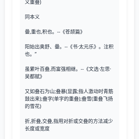
义重叠)
同本义
曡,重也,积也。--《苍颉篇》
阳始出奥舒、曡。--《书·太元乐》。注积
也。”
虽累叶百叠,而富强相继。--《文选·左思·
吴都赋》
又如叠石为山;叠暴(显露;指人激动时青筋
鼓出来);叠字(单字的重叠);叠雪(重叠飞扬
的雪花)
折,折叠,交叠,指用对折或交叠的方法减少
长度或宽度