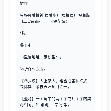
振作
只好叠着精神,稳着步儿,探着腰儿,挺着胸
儿…望前而行。--《镜花缘》
轻击
叠 dié
①重复地堆；累积重～。
②折叠～衣服。
【叠罗汉】人上架人，组合成各种样式，
是体操、杂技表演项目之一。
【叠韵】一个词中的两个字或几个字的韵
母相同。如'翩跹'、'昂扬'等。