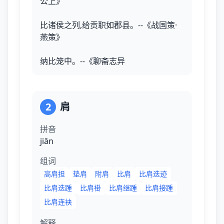
公上》
比诸侯之列,给贡职如郡县。--《战国策·
燕策》
纳比笼中。--《聊斋志异
2
肩
拼音
jiān
组词
高肩担
垫肩
附肩
比肩
比肩迭迹
比肩迭踵
比肩褂
比肩继踵
比肩接踵
比肩连袂
解释