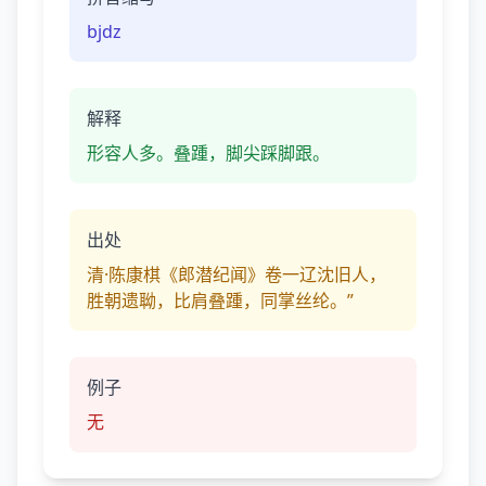
bjdz
解释
形容人多。叠踵，脚尖踩脚跟。
出处
清·陈康棋《郎潜纪闻》卷一辽沈旧人，
胜朝遗聈，比肩叠踵，同掌丝纶。”
例子
无