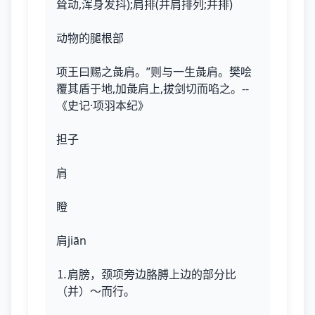
耸动,浑身发抖);肩排(并肩排列;并排)
动物的腿根部
项王曰赐之彘肩。”则与一生彘肩。樊哙
覆其盾于地,加彘肩上,拔剑切而啗之。--
《史记·项羽本纪》
担子
肩
瞪
肩jiān
⒈肩膀，颈项旁边胳膊上边的部分比
（并）～而行。