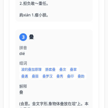
⒉担负敢～重任。
肩xián 1.瘦小貌。
3
叠
拼音
dié
组词
波的叠加原理
肠套叠
叠次
叠翠
叠遘
叠鼓
叠罗汉
叠秀
叠印
叠韵
解释
叠
(会意。金文字形,象物体叠放在俎”上。本