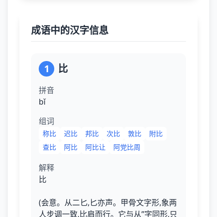
成语中的汉字信息
1
比
拼音
bǐ
组词
称比
迟比
邦比
次比
敦比
附比
查比
阿比
阿比让
阿党比周
解释
比
(会意。从二匕,匕亦声。甲骨文字形,象两
人步调一致,比肩而行。它与从”字同形,只