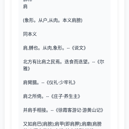
肩
(象形。从户,从肉。本义肩膀)
同本义
肩,髆也。从肉,象形。--《说文》
北方有比肩之民焉。迭食而迭望。--《尔
雅》
肩臂臑。--《仪礼·少牢礼》
肩之所倚。--《庄子·养生主》
并肩手相接。--《徐霞客游记·游黄山记》
又如肩巴(肩膀);肩甲(即肩胛);肩磨(肩膀