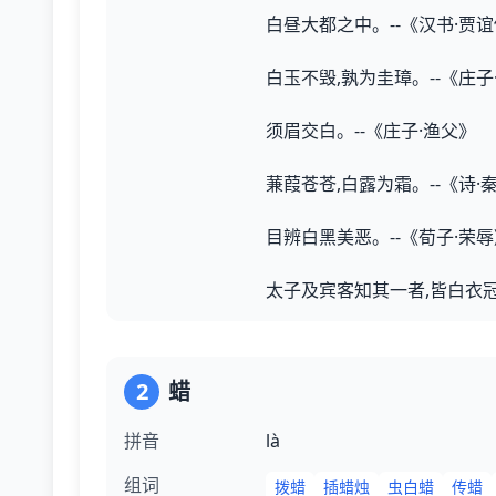
白昼大都之中。--《汉书·贾
白玉不毁,孰为圭璋。--《庄子
须眉交白。--《庄子·渔父》
蒹葭苍苍,白露为霜。--《诗·
目辨白黑美恶。--《荀子·荣
太子及宾客知其一者,皆白衣冠
2
蜡
拼音
là
组词
拨蜡
插蜡烛
虫白蜡
传蜡