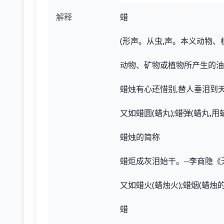
解释
蜡
(形声。从虫,声。本义动物
动物、矿物或植物所产生的油
蜡烛有心还惜别,替人垂泪到天
又如蜡圆(蜡丸);蜡弹(蜡丸,用
蜡烛的简称
蜡炬成灰泪始干。--李商隐《
又如蜡火(蜡烛火);蜡烟(蜡烛的
蜡