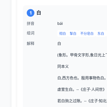
1
白
拼音
bái
组词
彻白
掣白
不分皂白
东白
解释
白
(象形。甲骨文字形,象日光上
同本义
白,西方色也。殷用事物色白。
虚室生白。--《庄子·人间世》
若白驹之过隙。--《庄子·知