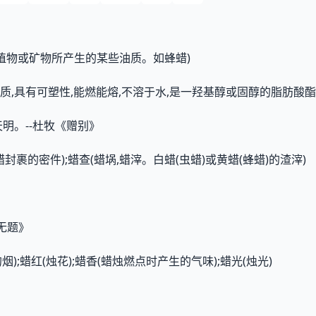
、植物或矿物所产生的某些油质。如蜂蜡)
质,具有可塑性,能燃能熔,不溶于水,是一羟基醇或固醇的脂肪酸酯
明。--杜牧《赠别》
蜡封裹的密件);蜡查(蜡埚,蜡滓。白蜡(虫蜡)或黄蜡(蜂蜡)的渣滓)
无题》
烟);蜡红(烛花);蜡香(蜡烛燃点时产生的气味);蜡光(烛光)