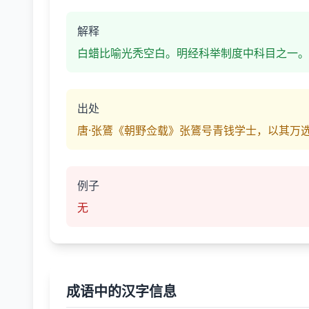
解释
白蜡比喻光秃空白。明经科举制度中科目之一。
出处
唐·张鷟《朝野佥载》张鷟号青钱学士，以其万
例子
无
成语中的汉字信息