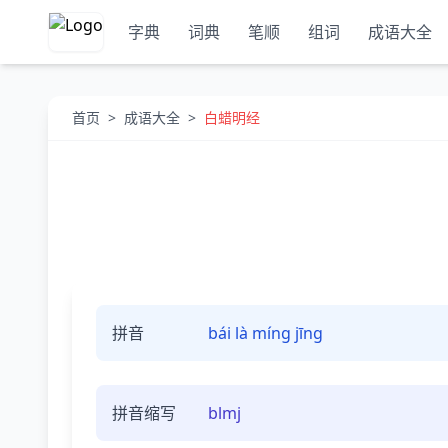
字典
词典
笔顺
组词
成语大全
首页
>
成语大全
>
白蜡明经
拼音
bái là míng jīng
拼音缩写
blmj