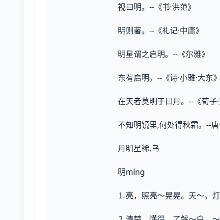
视曰明。--《书·洪范》
明则著。--《礼记·中庸》
明星谓之启明。--《尔雅》
东有启明。--《诗·小雅·大东
在天者莫明于日月。--《荀子
不知明镜里,何处得秋霜。--
月明星稀,乌
明míng
⒈亮，照亮～晃晃。天～。灯
⒉清楚，懂得，了解～白。～