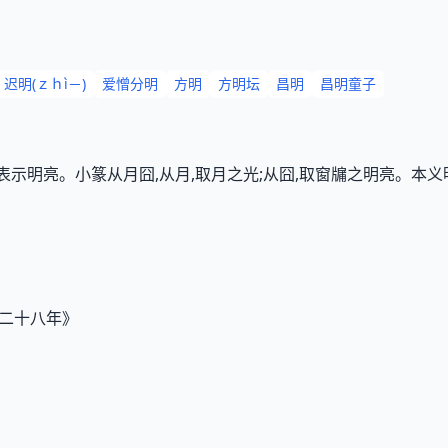
迟明(ｚｈì－)
爱憎分明
方明
方明坛
昌明
昌明童子
表示明亮。小篆从月囧,从月,取月之光;从囧,取窗牖之明亮。本义
公二十八年》
》