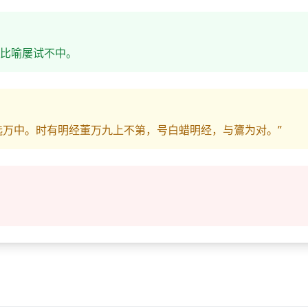
比喻屡试不中。
选万中。时有明经董万九上不第，号白蜡明经，与鷟为对。”