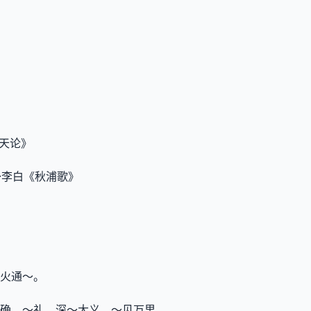
》
·天论》
唐·李白《秋浦歌》
火通～。
确。～礼。深～大义。～见万里。