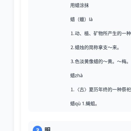
用蜡涂抹
蜡（蠟）là
⒈动、植、矿物所产生的一种
⒉蜡烛的简称拿支～来。
⒊色淡黄像蜡的～黄。～梅。
蜡zhà
⒈〈古〉夏历年终的一种祭祀
蜡qù 1.蝇蛆。
3
明