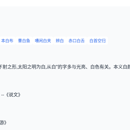
本白布
曹白鱼
嘈闲白夹
辨白
赤口白舌
白首空归
下射之形,太阳之明为白,从白”的字多与光亮、白色有关。本义白颜
--《说文》
北游》