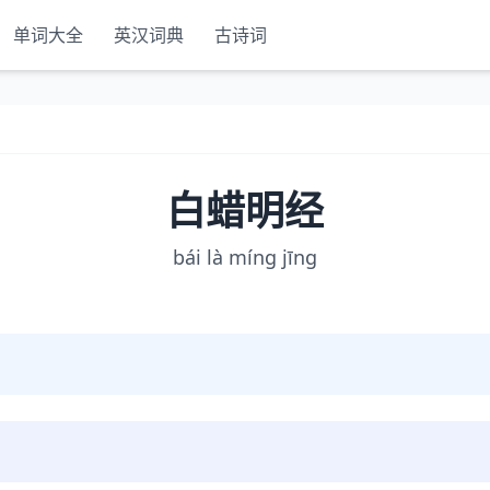
单词大全
英汉词典
古诗词
白蜡明经
bái là míng jīng