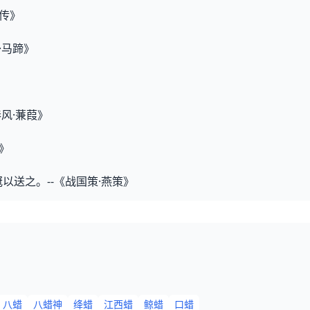
谊传》
·马蹄》
秦风·蒹葭》
辱》
以送之。--《战国策·燕策》
八蜡
八蜡神
绛蜡
江西蜡
鲸蜡
口蜡