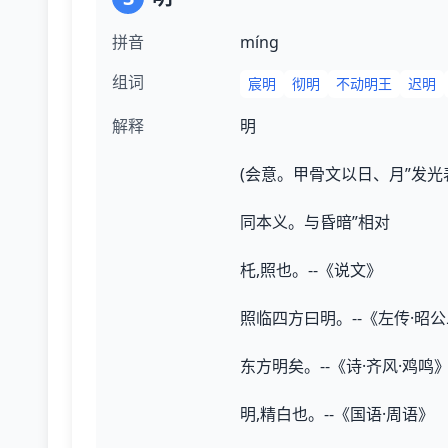
拼音
mínɡ
组词
宸明
彻明
不动明王
迟明
解释
明
(会意。甲骨文以日、月”发光
同本义。与昏暗”相对
杔,照也。--《说文》
照临四方曰明。--《左传·昭
东方明矣。--《诗·齐风·鸡鸣
明,精白也。--《国语·周语》