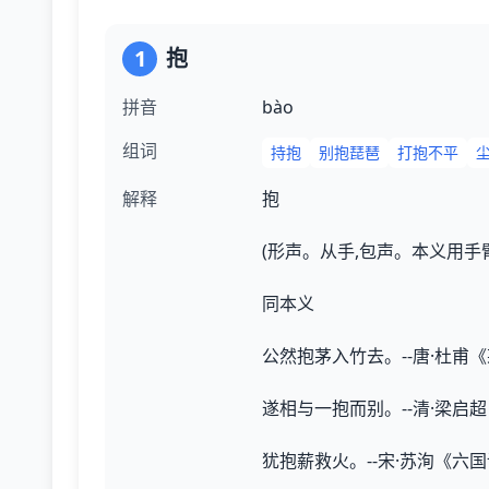
1
抱
拼音
bào
组词
持抱
别抱琵琶
打抱不平
解释
抱
(形声。从手,包声。本义用手
同本义
公然抱茅入竹去。--唐·杜甫
遂相与一抱而别。--清·梁启
犹抱薪救火。--宋·苏洵《六