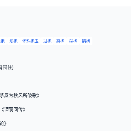
尘抱
烦抱
怀珠抱玉
过抱
离抱
揽抱
鹅抱
臂围住)
《茅屋为秋风所破歌》
超《谭嗣同传》
国论》