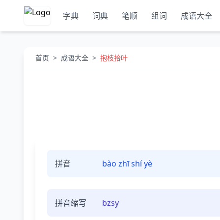
字典
词典
笔顺
组词
成语大全
首页
>
成语大全
>
抱枝拾叶
拼音
bào zhī shí yè
拼音缩写
bzsy