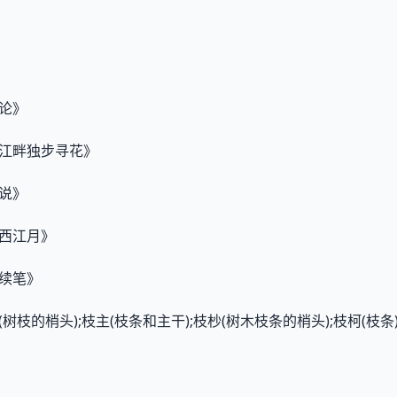
气论》
《江畔独步寻花》
莲说》
《西江月》
斋续笔》
树枝的梢头);枝主(枝条和主干);枝杪(树木枝条的梢头);枝柯(枝条)