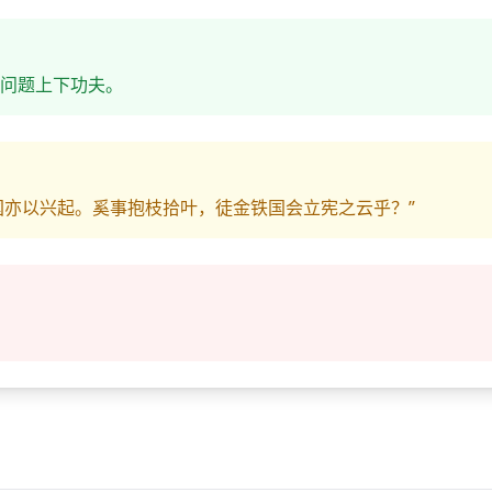
问题上下功夫。
国亦以兴起。奚事抱枝拾叶，徒金铁国会立宪之云乎？”