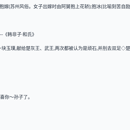
;抱嫁(苏州风俗。女子出嫁时由阿舅抱上花轿);抱冰(比喻刻苦自励
-《韩非子·和氏》
一块玉璞,献给楚灰王、武王,两次都被认为是顽石,并刖去双足◇
喜你～孙子了。