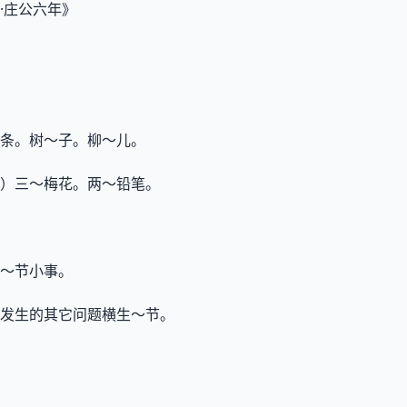
传·庄公六年》
～条。树～子。柳～儿。
）三～梅花。两～铅笔。
～节小事。
发生的其它问题横生～节。