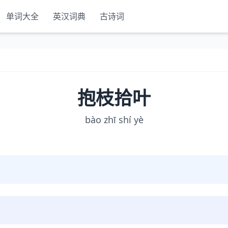
单词大全
英汉词典
古诗词
抱枝拾叶
bào zhī shí yè