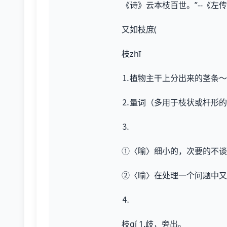
《诗》云本枝百世。”--《左
又如枝庶(
枝zhī
⒈植物主干上分出来的茎条
⒉量词（多用于枝状或杆形的
⒊
①〈喻〉细小的，次要的不谈
②〈喻〉在处理一个问题中又
⒋
枝qí 1.歧，旁出。