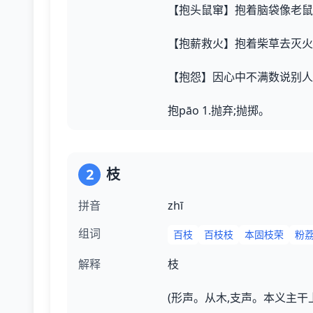
【抱头鼠窜】抱着脑袋像老鼠
【抱薪救火】抱着柴草去灭火
【抱怨】因心中不满数说别人
抱pāo 1.抛弃;抛掷。
2
枝
拼音
zhī
组词
百枝
百枝枝
本固枝荣
粉
解释
枝
(形声。从木,支声。本义主干