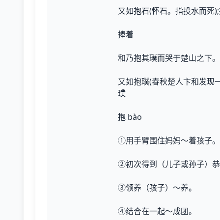
又如抱石(怀石。指投水而死)
捧着
和乃抱其璞而哭于楚山之下。-
又如抱璞(春秋楚人卞和发现
璞
抱 bào
①用手臂围住妈妈～着孩子。
②初次得到（儿子或孙子）恭
③领养（孩子）～养。
④结合在一起～成团。