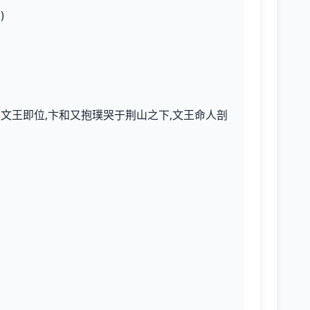
)
楚文王即位,卞和又抱璞哭于荆山之下,文王命人剖