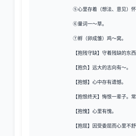
⑤心里存着（想法、意见）怀
⑥量词一～草。
⑦孵（卵成雏）鸡～窝。
【抱残守缺】守着残缺的东西
【抱负】远大的志向有～。
【抱憾】心中存有遗憾。
【抱恨终天】悔恨一辈子。常
【抱愧】心里有愧。
【抱屈】因受委屈而心里不舒