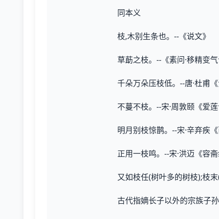
同本义
枝,木别生条也。--《说文》
草莇之枝。--《素问·移精变
千朵万朵压枝低。--唐·杜甫
不蔓不枝。--宋·周敦颐《爱
明月别枝惊鹊。--宋·辛弃疾
正用一枝鸣。--宋·洪迈《容
又如枝任(树叶多的树枝);枝末(
古代指嫡长子以外的宗族子孙