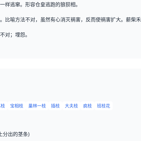
一样逃窜。形容仓皇逃跑的狼狈相。
。比喻方法不对，虽然有心消灭祸害，反而使祸害扩大。薪柴禾
不对；埋怨。
荔枝
宝相枝
巢林一枝
插枝
大夫枝
疯枝
班枝花
上分出的茎条)