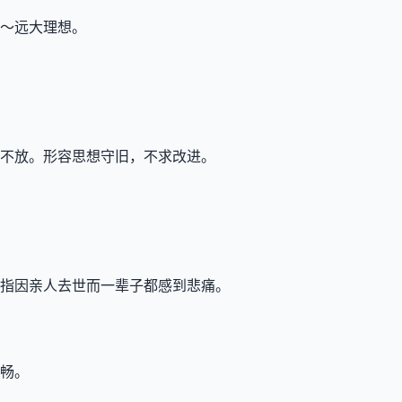
～远大理想。
不放。形容思想守旧，不求改进。
指因亲人去世而一辈子都感到悲痛。
畅。