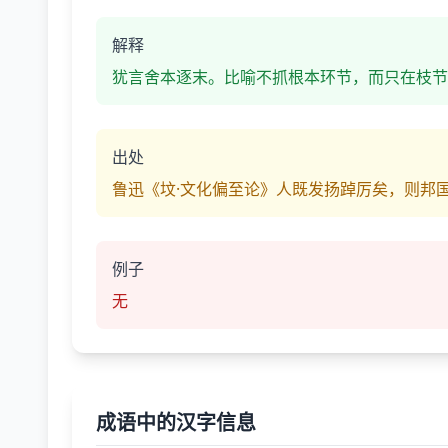
解释
犹言舍本逐末。比喻不抓根本环节，而只在枝节
出处
鲁迅《坟·文化偏至论》人既发扬踔厉矣，则邦
例子
无
成语中的汉字信息