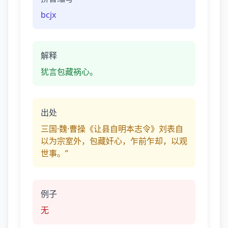
bcjx
解释
犹言包藏祸心。
出处
三国·魏·曹操《让县自明本志令》刘表自
以为宗室外，包藏奸心，乍前乍却，以观
世事。”
例子
无