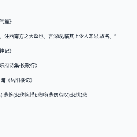
》
五气篇》
》。注西南方之大壑也。言深峻,临其上令人悲思,故名。”
搜神记》
《乐府诗集·长歌行》
范仲淹《岳阳楼记》
);悲惋(悲伤惋惜);悲吟(悲伤哀叹);悲忧(悲