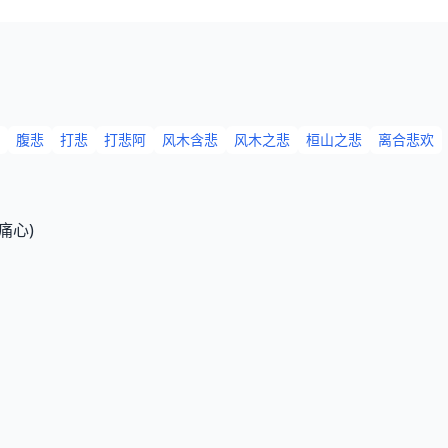
腹悲
打悲
打悲阿
风木含悲
风木之悲
桓山之悲
离合悲欢
痛心)
》