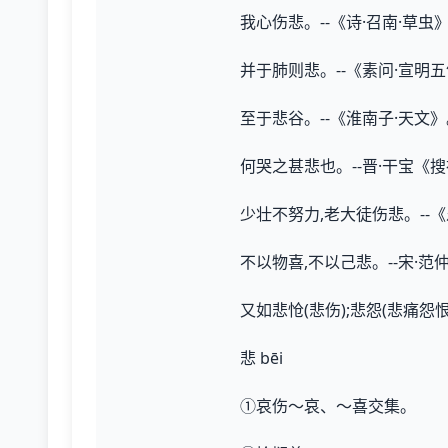
我心伤悲。--《诗·召南·草虫
并于肺则悲。--《素问·宣明
至于悲谷。--《淮南子·天文
何哭之甚悲也。--晋·干宝《
少壮不努力,老大徒伤悲。--
不以物喜,不以己悲。--宋·
又如悲怆(悲伤);悲怨(悲痛怨恨
悲 bēi
①哀伤～哀、～喜交集。