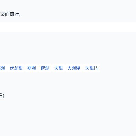
哀而雄壮。
徧观
伏龙观
壁观
俯观
大观
大观楼
大观帖
看)