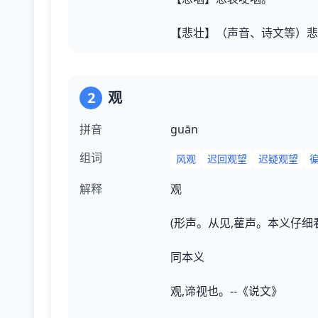
【悲壮】（声音、诗文等）悲
2
观
拼音
ɡuān
组词
风观
迟回观望
迟疑观望
解释
观
(形声。从见,雚声。本义仔细
同本义
观,谛视也。--《说文》