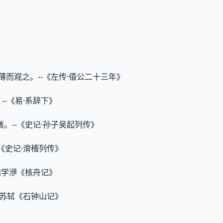
,薄而观之。--《左传·僖公二十三年》
--《易·系辞下》
骇。--《史记·孙子吴起列传》
《史记·滑稽列传》
·魏学洢《核舟记》
·苏轼《石钟山记》