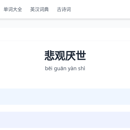
单词大全
英汉词典
古诗词
悲观厌世
bēi guān yàn shì