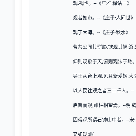
观,视也。--《广雅·释诂一》
观者如市。--《庄子·人间世》
观于大海。--《庄子·秋水》
曹共公闻其骈胁,欲观其裸;浴
仰则观象于天,俯则观法于地。
吴王从台上观,见且斩爱姬,大
以人民往观之者三二千人。--
启窗而观,雕栏相望焉。--明
因得观所谓石钟山中者。--宋
又如观觑(