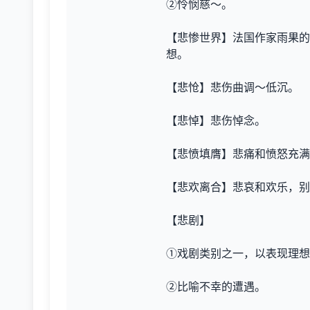
②怜悯慈～。
【悲惨世界】法国作家雨果的
想。
【悲怆】悲伤曲调～低沉。
【悲悼】悲伤悼念。
【悲愤填膺】悲痛和愤怒充满
【悲欢离合】悲哀和欢乐，别
【悲剧】
①戏剧类别之一，以表现理想
②比喻不幸的遭遇。