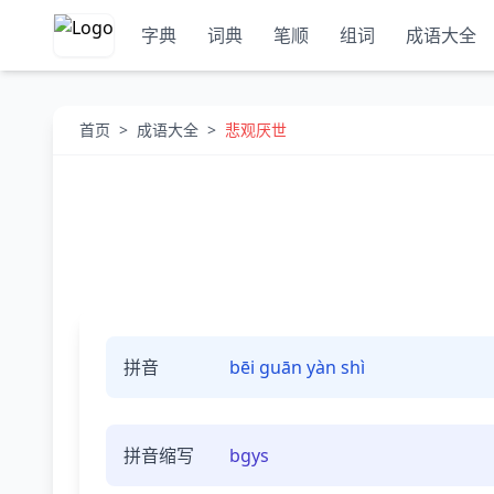
字典
词典
笔顺
组词
成语大全
首页
>
成语大全
>
悲观厌世
拼音
bēi guān yàn shì
拼音缩写
bgys