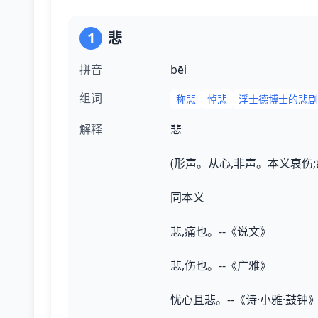
1
悲
拼音
bēi
组词
称悲
悼悲
浮士德博士的悲剧
解释
悲
(形声。从心,非声。本义哀伤;
同本义
悲,痛也。--《说文》
悲,伤也。--《广雅》
忧心且悲。--《诗·小雅·鼓钟