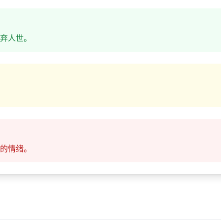
弃人世。
的情绪。