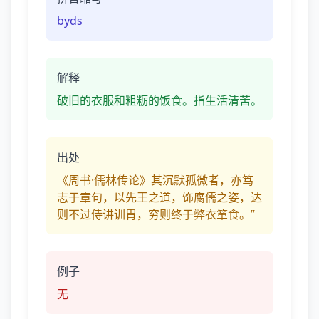
byds
解释
破旧的衣服和粗粝的饭食。指生活清苦。
出处
《周书·儒林传论》其沉默孤微者，亦笃
志于章句，以先王之道，饰腐儒之姿，达
则不过侍讲训胄，穷则终于弊衣箪食。”
例子
无