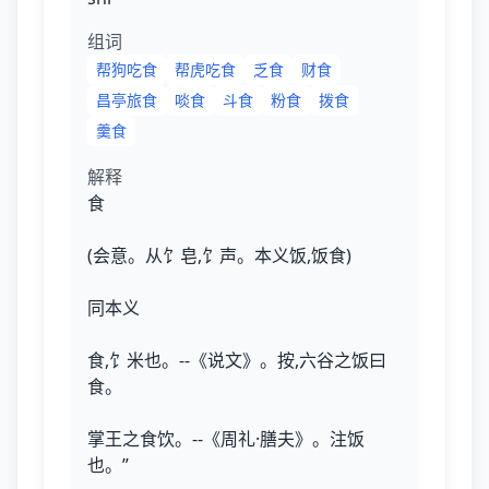
组词
帮狗吃食
帮虎吃食
乏食
财食
昌亭旅食
啖食
斗食
粉食
拨食
羹食
解释
食
(会意。从饣皂,饣声。本义饭,饭食)
同本义
食,饣米也。--《说文》。按,六谷之饭曰
食。
掌王之食饮。--《周礼·膳夫》。注饭
也。”