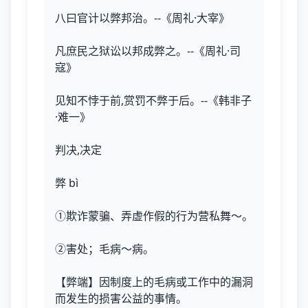
八曰官计以弊邦治。--《周礼·大宰》
凡庶民之狱讼以邦成弊之。--《周礼·司
寇》
见知不悖于前,赏罚不弊于后。--《韩非子
·难一》
判决,决定
弊 bì
①欺诈蒙骗、弄虚作假的行为营私舞～。
②害处；毛病～病。
【弊端】因制度上的毛病或工作中的漏洞
而发生的损害公益的事情。