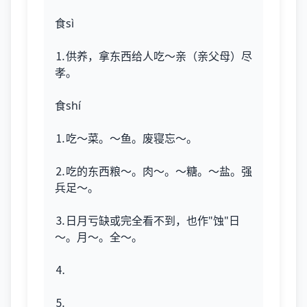
食sì
⒈供养，拿东西给人吃～亲（亲父母）尽
孝。
食shí
⒈吃～菜。～鱼。废寝忘～。
⒉吃的东西粮～。肉～。～糖。～盐。强
兵足～。
⒊日月亏缺或完全看不到，也作"蚀"日
～。月～。全～。
⒋
⒌