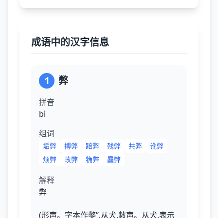
成语中的汉字信息
1
弊
拼音
bì
组词
垢弊
搏弊
踣弊
残弊
共弊
讹弊
烦弊
故弊
觕弊
麤弊
解释
弊
(形声。字本作獘”,从犬,敝声。从犬,表示