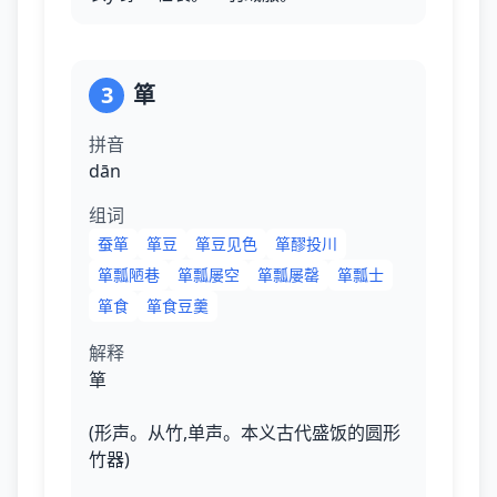
3
箪
拼音
dān
组词
蚕箪
箪豆
箪豆见色
箪醪投川
箪瓢陋巷
箪瓢屡空
箪瓢屡罄
箪瓢士
箪食
箪食豆羹
解释
箪
(形声。从竹,单声。本义古代盛饭的圆形
竹器)