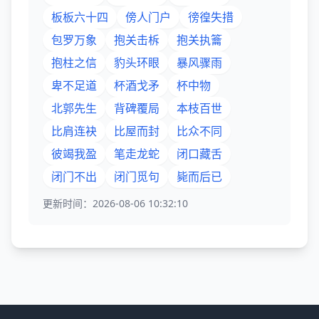
板板六十四
傍人门户
徬徨失措
包罗万象
抱关击柝
抱关执籥
抱柱之信
豹头环眼
暴风骤雨
卑不足道
杯酒戈矛
杯中物
北郭先生
背碑覆局
本枝百世
比肩连袂
比屋而封
比众不同
彼竭我盈
笔走龙蛇
闭口藏舌
闭门不出
闭门觅句
毙而后已
更新时间：2026-08-06 10:32:10