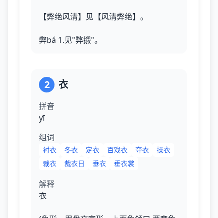
【弊绝风清】见【风清弊绝】。
弊bá 1.见"弊摋"。
2
衣
拼音
yī
组词
衬衣
冬衣
定衣
百戏衣
夺衣
操衣
裁衣
裁衣日
垂衣
垂衣裳
解释
衣