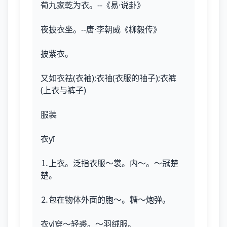
荀九家乾为衣。--《易·说卦》
夜披衣坐。--唐·李朝威《柳毅传》
披紫衣。
又如衣祛(衣袖);衣袖(衣服的袖子);衣裤
(上衣与裤子)
服装
衣yī
⒈上衣。泛指衣服～裳。内～。～冠楚
楚。
⒉包在物体外面的胞～。糖～炮弹。
衣yì穿～轻裘。～羽绒服。