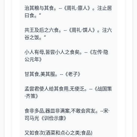
治其粮与其食。--《周礼·廪人》。注止居
曰食。”
共王及后之六食。--《周礼·馔人》。注六
谷之饭。”
小人有母,皆尝小人之食矣。--《左传·隐
公元年》
甘其食,美其服。--《老子》
孟尝君使人给其食用,无使乏。--《战国策
·齐策》
食非多品,器皿非满案,不敢会宾友。--宋·
司马光《训俭示康》
又如食次(酒菜和点心之类;食品)