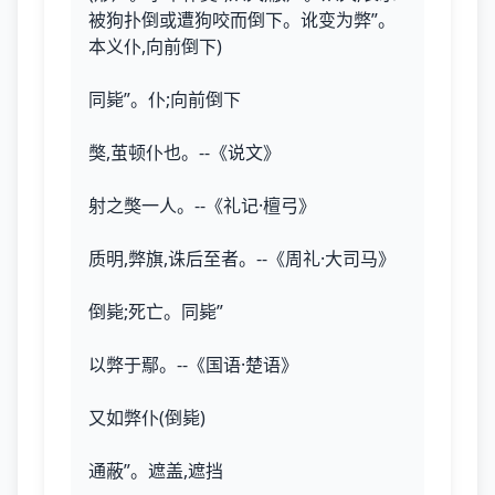
被狗扑倒或遭狗咬而倒下。讹变为弊”。
本义仆,向前倒下)
同毙”。仆;向前倒下
獘,茧顿仆也。--《说文》
射之獘一人。--《礼记·檀弓》
质明,弊旗,诛后至者。--《周礼·大司马》
倒毙;死亡。同毙”
以弊于鄢。--《国语·楚语》
又如弊仆(倒毙)
通蔽”。遮盖,遮挡