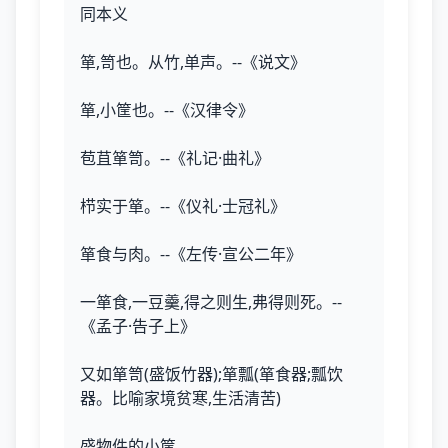
同本义
箪,笥也。从竹,单声。--《说文》
箪,小筐也。--《汉律令》
苞苴箪笥。--《礼记·曲礼》
栉实于箪。--《仪礼·士冠礼》
箪食与肉。--《左传·宣公二年》
一箪食,一豆羹,得之则生,弗得则死。--
《孟子·告子上》
又如箪笥(盛饭竹器);箪瓢(箪食器;瓢饮
器。比喻家境贫寒,生活清苦)
盛物件的小筐