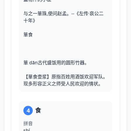
与之一箪珠,使问赵孟。--《左传·哀公二
十年》
箪食
箪 dān古代盛饭用的圆形竹器。
【箪食壶浆】原指百姓用酒饭欢迎军队。
现多形容正义之师受人民欢迎的情状。
4
食
拼音
shí