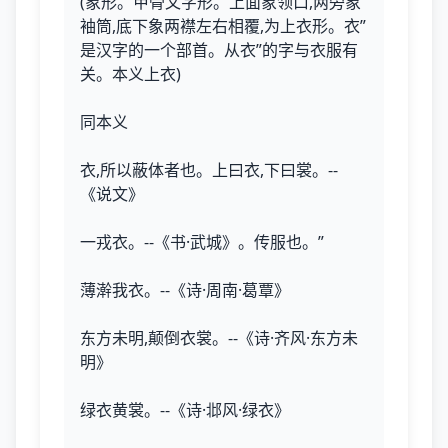
(象形。甲骨文字形。上面象领口,两旁象
袖筒,底下象两襟左右相覆,为上衣形。衣”
是汉字的一个部首。从衣”的字与衣服有
关。本义上衣)
同本义
衣,所以蔽体者也。上曰衣,下曰裳。--
《说文》
一戎衣。--《书·武城》。传服也。”
薄澣我衣。--《诗·周南·葛覃》
东方未明,颠倒衣裳。--《诗·齐风·东方未
明》
绿衣黄裳。--《诗·邶风·绿衣》