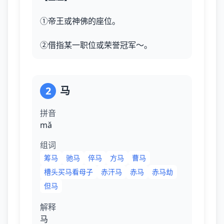
①帝王或神佛的座位。
②借指某一职位或荣誉冠军～。
2
马
拼音
mǎ
组词
筹马
驰马
倅马
方马
曹马
槽头买马看母子
赤汗马
赤马
赤马劫
但马
解释
马