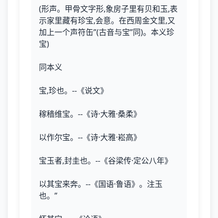
(形声。甲骨文字形,象房子里有贝和玉,表
示家里藏有珍宝,会意。在西周金文里,又
加上一个声符缶”(古音与宝”同)。本义珍
宝)
同本义
宝,珍也。--《说文》
稼穑维宝。--《诗·大雅·桑柔》
以作尔宝。--《诗·大雅·崧高》
宝玉者,封圭也。--《谷梁传·定公八年》
以其宝来奔。--《国语·鲁语》。注玉
也。”