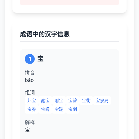
成语中的汉字信息
1
宝
拼音
bǎo
组词
邦宝
蠢宝
附宝
宝磬
宝衢
宝泉局
宝券
宝阙
宝瑞
宝閐
解释
宝