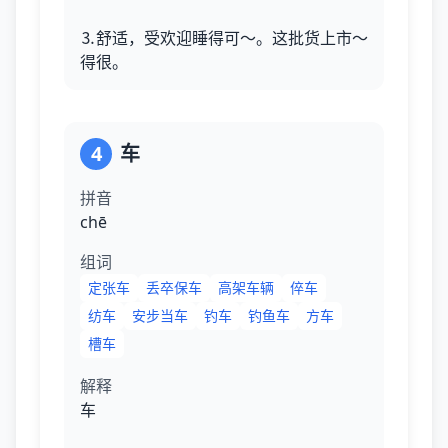
⒊舒适，受欢迎睡得可～。这批货上市～
得很。
4
车
拼音
chē
组词
定张车
丢卒保车
高架车辆
倅车
纺车
安步当车
钓车
钓鱼车
方车
槽车
解释
车