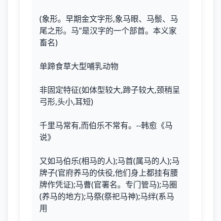
(象形。早期金文字形,象马眼、马鬃、马
尾之形。马”是汉字的一个部首。本义家
畜名)
单蹄食草大型哺乳动物
非固定特征(如体型较大,蹄子较大,颈稍呈
弓形,头小,耳短)
千里马常有,而伯乐不常有。--韩愈《马
说》
又如马伯乐(相马的人);马首(属马的人);马
牌子(官府养马的伕役,他们身上都挂有腰
牌作凭证);马曹(官署名。专门管马);马圈
(养马的地方);马祭(祭祀马神);马绊(系马
用