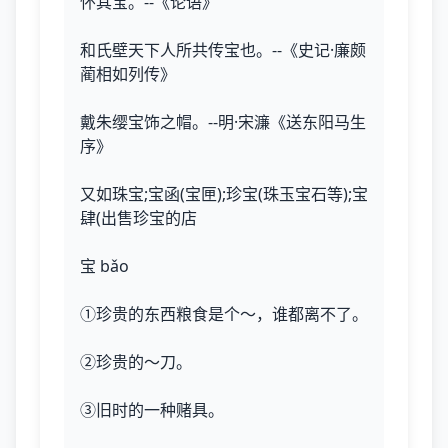
怀其宝。--《论语》
和氏壁天下人所共传宝也。--《史记·廉颇
蔺相如列传》
戴朱缨宝饰之帽。--明·宋濂《送东阳马生
序》
又如珠宝;宝函(宝匣);珍宝(珠玉宝石等);宝
肆(出售珍宝的店
宝 bǎo
①珍贵的东西粮食是个～，谁都离不了。
②珍贵的～刀。
③旧时的一种赌具。