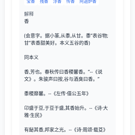
宝香
残香
浮香
传香
阿迦炉香
解释
香
(会意字。据小篆,从黍,从甘。黍”表谷物;
甘”表香甜美好。本义五谷的香)
同本义
香,芳也。春秋传曰香稷馨香。”--《说
文》。朱骏声曰按,谷与酒臭曰香。”
黍稷靡馨。--《左传·僖公五年》
卬盛于豆,于豆于盛,其香始升。--《诗·大
雅·生民》
有飶其香,邦家之光。--《诗·周颂·载芟》