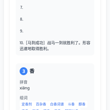
⒎
⒏
⒐
⒑［马到成功］战马一到就胜利了。形容
迅速地取得胜利。
3
香
拼音
xiānɡ
组词
定香剂
百杂香
白香词谱
斗香
醇香