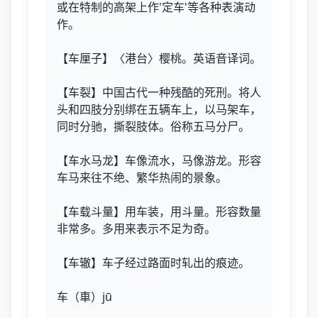
或在特制的高架上作'定车'等各种表演动
作。
【车厘子】〈港台〉樱桃。英语音译词。
【车裂】中国古代一种残酷的死刑。将人
头和四肢分别绑在五辆车上，以马架车，
同时分驰，撕裂肢体。俗称五马分尸。
【车水马龙】车像流水，马像游龙。形容
车马来往不绝、繁华热闹的景象。
【车载斗量】用车装，用斗量。形容数量
非常多。多用来表示不足为奇。
【车辙】车子经过路面时轧出的痕迹。
车（車）jū