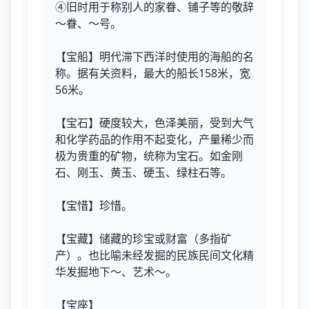
④旧时用于称别人的家眷、铺子等的敬辞
～眷、～号。
【宝船】明代滞下西洋时使用的海船的名
称。据有关资料，最大的船长158米，宽
56米。
【宝石】硬度较大，色泽美丽，受到大气
和化学药品的作用不起变化，产量稀少而
极为贵重的矿物，统称为宝石。如金刚
石、刚玉、黄玉、硬玉、绿柱石等。
【宝惜】珍惜。
【宝藏】储藏的珍宝或财富（多指矿
产）。也比喻未经发掘的民族民间文化精
华发掘地下～、艺术～。
【宝座】