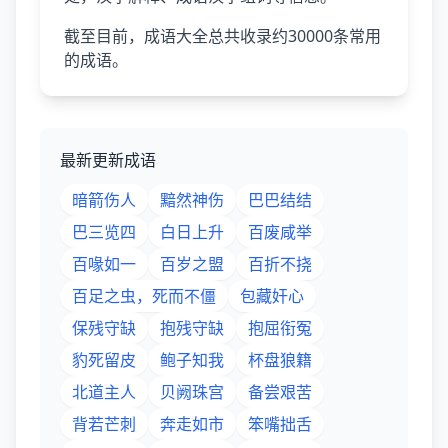
截至目前，成语大全总共收录约30000条常用
的成语。
最新更新成语
暗箭伤人
黯然神伤
巴巴结结
巴三览四
白日上升
百废咸举
百喙如一
百岁之盟
百折不挠
百足之虫，死而不僵
包藏奸心
保残守缺
抱残守缺
抱屈衔冤
豹死留皮
鲍子知我
杯盘狼籍
北道主人
贝阙珠宫
备尝艰苦
背若芒刺
奔走如市
笨嘴拙舌