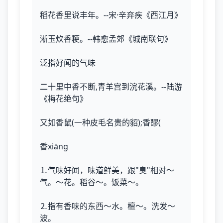
稻花香里说丰年。--宋·辛弃疾《西江月》
淅玉炊香粳。--韩愈孟郊《城南联句》
泛指好闻的气味
二十里中香不断,青羊宫到浣花溪。--陆游
《梅花绝句》
又如香鼠(一种皮毛名贵的貂);香醪(
香xiāng
⒈气味好闻，味道鲜美，跟"臭"相对～
气。～花。稻谷～。饭菜～。
⒉指有香味的东西～水。檀～。洗发～
波。