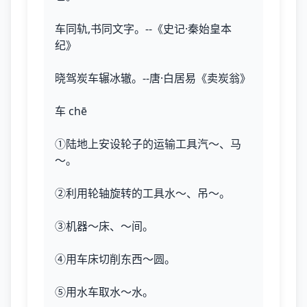
车同轨,书同文字。--《史记·秦始皇本
纪》
晓驾炭车辗冰辙。--唐·白居易《卖炭翁》
车 chē
①陆地上安设轮子的运输工具汽～、马
～。
②利用轮轴旋转的工具水～、吊～。
③机器～床、～间。
④用车床切削东西～圆。
⑤用水车取水～水。