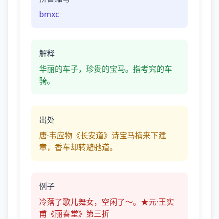
bmxc
解释
华丽的车子，珍贵的宝马。指考究的车
骑。
出处
唐·韦应物《长安道》诗宝马横来下建
章，香车却转避驰道。
例子
冷落了歌儿舞女，空闲了～。★元·王实
甫《丽春堂》第三折