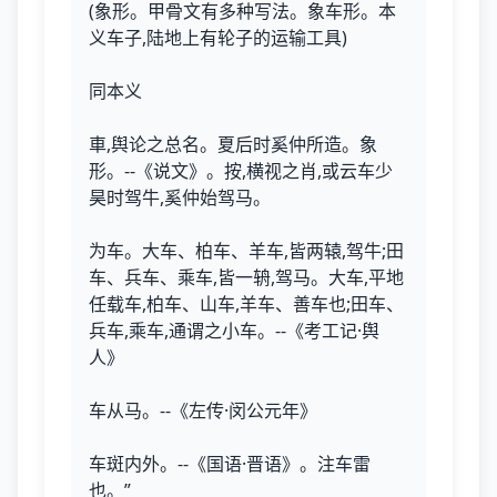
(象形。甲骨文有多种写法。象车形。本
义车子,陆地上有轮子的运输工具)
同本义
車,舆论之总名。夏后时奚仲所造。象
形。--《说文》。按,横视之肖,或云车少
昊时驾牛,奚仲始驾马。
为车。大车、柏车、羊车,皆两辕,驾牛;田
车、兵车、乘车,皆一辀,驾马。大车,平地
任载车,柏车、山车,羊车、善车也;田车、
兵车,乘车,通谓之小车。--《考工记·舆
人》
车从马。--《左传·闵公元年》
车斑内外。--《国语·晋语》。注车雷
也。”