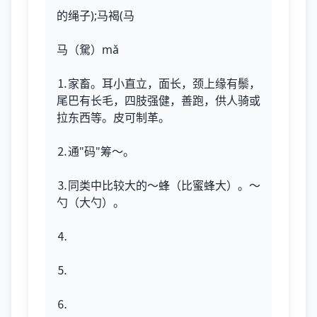
的绳子);马褐(马
马（駌）mǎ
⒈家畜。耳小直立，面长，颈上缘有鬃，
尾巴有长毛，四肢强健，善跑，供人骑或
拉东西等。皮可制革。
⒉通"码"筹～。
⒊同类中比较大的～蜂（比蜜蜂大）。～
勺（大勺）。
⒋
⒌
⒍