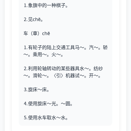
⒈象旗中的一种棋子。
⒉见chē。
车（車）chē
⒈有轮子的陆上交通工具马～。汽～。轿
～。乘用～。火～。
⒉利用轮轴转动的某些器具水～。纺纱
～。滑轮～。〈引〉机器试～。开～。
⒊旋床～床。
⒋使用旋床～光。～圆。
⒌使用水车取水～水。