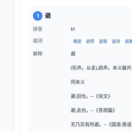
1
避
拼音
bì
组词
梗避
避碍
避案
避谤
避
解释
避
(形声。从辵),辟声。本义躲开,
同本义
避,回也。--《说文》
避,去也。--《苍颉篇》
无乃实有所避。--《国语·周