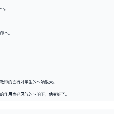
～。
印本。
教师的言行对学生的～响很大。
的作用良好风气的～响下，他变好了。