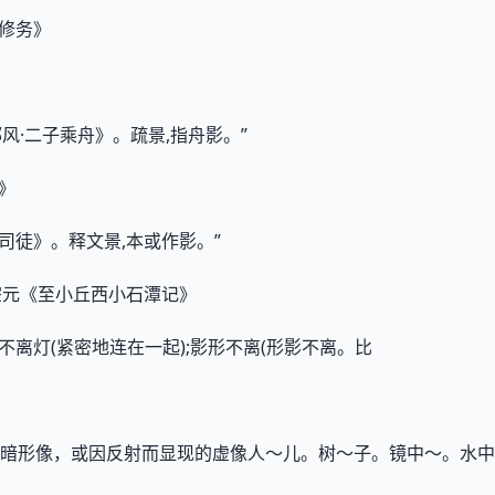
·修务》
邶风·二子乘舟》。疏景,指舟影。”
应》
大司徒》。释文景,本或作影。”
柳宗元《至小丘西小石潭记》
影不离灯(紧密地连在一起);影形不离(形影不离。比
暗形像，或因反射而显现的虚像人～儿。树～子。镜中～。水中