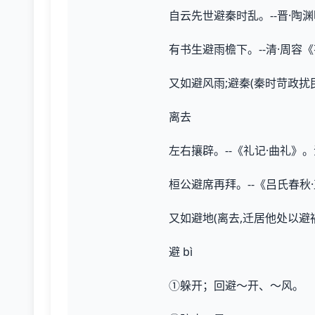
自云先世避秦时乱。--晋·陶
有书生避雨檐下。--清·周容
又如避风雨;避秦(秦时苛政扰民
离去
左右攘辟。--《礼记·曲礼》
桓公避席再拜。--《吕氏春秋
又如避地(离去,迁居他处以避
避 bì
①躲开；回避～开、～风。