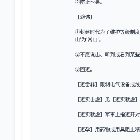
②防止～暑。
【避讳】
①封建时代为了维护等级制度
山'为'常山'。
②不愿说出、听到或看到某些
③回避。
【避雷器】限制电气设备或线
【避实击虚】见【避实就虚】
【避实就虚】军事上指避开对
【避孕】用药物或用具阻止精