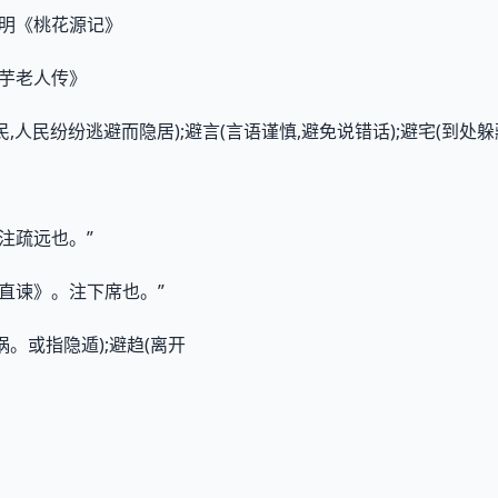
渊明《桃花源记》
《芋老人传》
,人民纷纷逃避而隐居);避言(言语谨慎,避免说错话);避宅(到处躲
。注疏远也。”
·直谏》。注下席也。”
祸。或指隐遁);避趋(离开