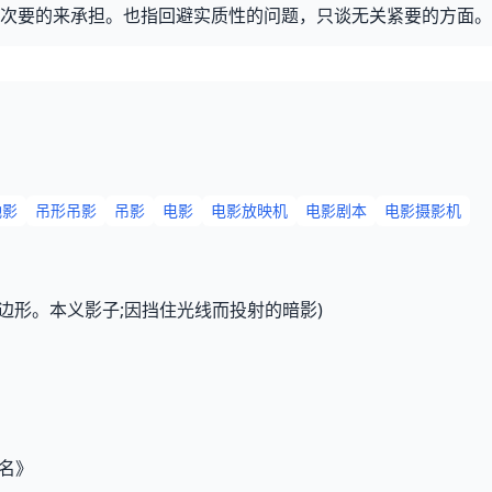
次要的来承担。也指回避实质性的问题，只谈无关紧要的方面。
驰影
吊形吊影
吊影
电影
电影放映机
电影剧本
电影摄影机
花边形。本义影子;因挡住光线而投射的暗影)
功名》