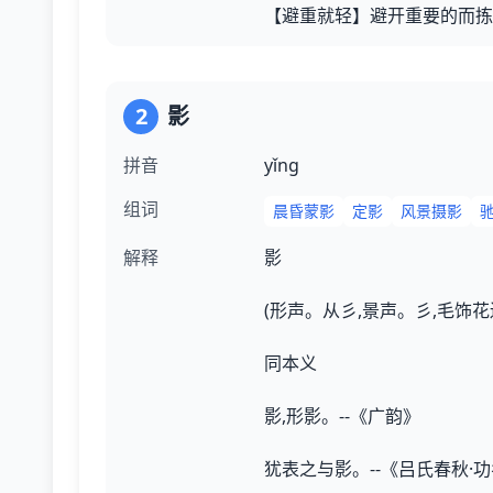
【避重就轻】避开重要的而拣
2
影
拼音
yǐnɡ
组词
晨昏蒙影
定影
风景摄影
解释
影
(形声。从彡,景声。彡,毛饰
同本义
影,形影。--《广韵》
犹表之与影。--《吕氏春秋·