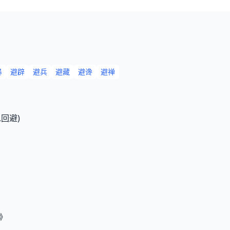
暴
避辟
避兵
避藏
避谗
避禅
回避)
语》