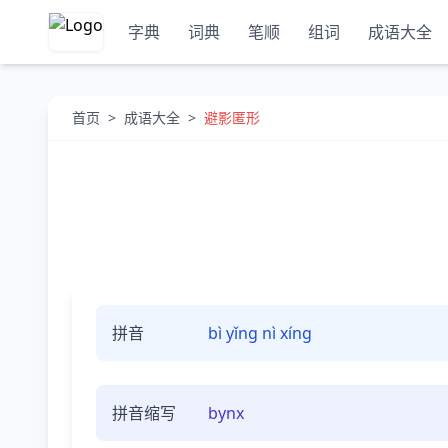
字典
词典
笔顺
组词
成语大全
首页
>
成语大全
>
避影匿形
拼音
bì yǐng nì xíng
拼音缩写
bynx