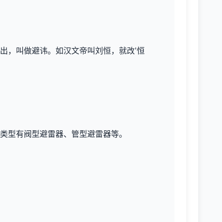
出，叫做避讳。如汉文帝叫刘恒，就改'恒
类型有阀型避雷器、管型避雷器等。