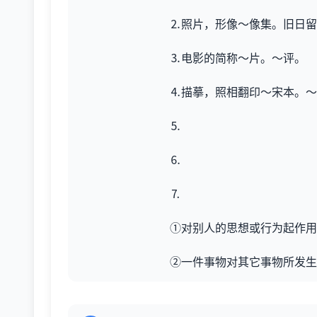
⒉照片，形像～像集。旧日留
⒊电影的简称～片。～评。
⒋描摹，照相翻印～宋本。～
⒌
⒍
⒎
①对别人的思想或行为起作用
②一件事物对其它事物所发生