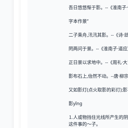
吾日悠悠惭于影。--《淮南子
字本作景”
二子乘舟,汛汛其影。--《诗·
罔两问于景。--《淮南子·道
正日景以求地中。--《周礼·
影布石上,佁然不动。--唐·
又如影灯(点火取影的彩灯);
影yǐng
⒈人或物挡住光线所产生的阴
这件事的～子。