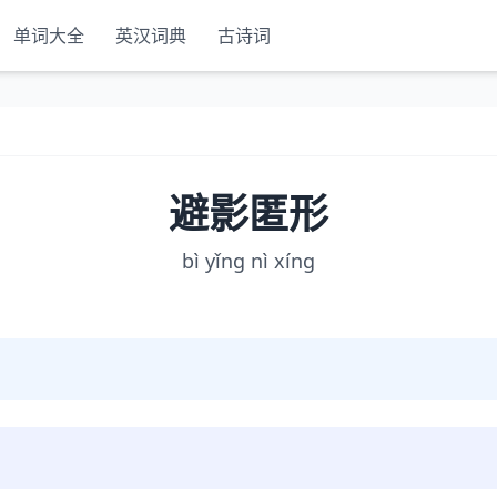
单词大全
英汉词典
古诗词
避影匿形
bì yǐng nì xíng