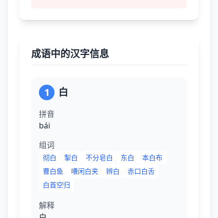
成语中的汉字信息
1
白
拼音
bái
组词
彻白
掣白
不分皂白
东白
本白布
曹白鱼
嘈闲白夹
辨白
赤口白舌
白首空归
解释
白