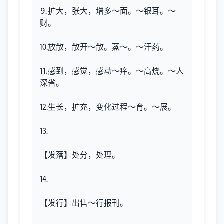
⒐扩大，张大，增多～面。～银耳。～
财。
⒑放散，散开～散。蒸～。～汗药。
⒒感到，感觉，感动～痒。～高烧。～人
深省。
⒓生长，扩充，变化过程～育。～展。
⒔
【发落】处分，处理。
⒕
【发行】出售～行报刊。