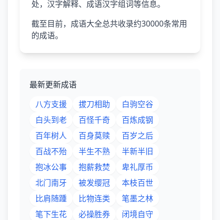
处，汉字解释、成语汉字组词等信息。
截至目前，成语大全总共收录约30000条常用
的成语。
最新更新成语
八方支援
拔刀相助
白驹空谷
白头到老
百怪千奇
百炼成钢
百年树人
百身莫赎
百岁之后
百战不殆
半生不熟
半新半旧
抱冰公事
抱薪救焚
卑礼厚币
北门南牙
被发缨冠
本枝百世
比肩随踵
比物连类
笔墨之林
笔下生花
必操胜券
闭境自守