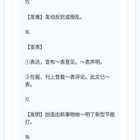
⒖
【发难】发动反抗或叛乱。
⒗
【发表】
①表达，宣布～表意见。～表声明。
②在报、刊上登载～表评论。此文已～
表。
⒘
【发明】创造出新事物她～明了新型节能
灯。
⒙