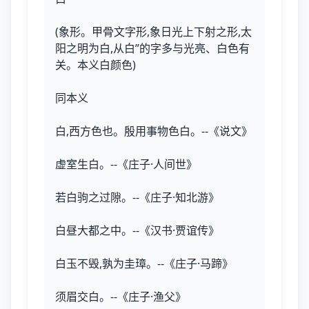
(象形。甲骨文字形,象日光上下射之形,太
阳之明为白,从白”的字多与光亮、白色有
关。本义白颜色)
同本义
白,西方色也。殷用事物色白。--《说文》
虚室生白。--《庄子·人间世》
若白驹之过隙。--《庄子·知北游》
白昼大都之中。--《汉书·贾谊传》
白玉不毁,孰为圭璋。--《庄子·马蹄》
须眉交白。--《庄子·渔父》