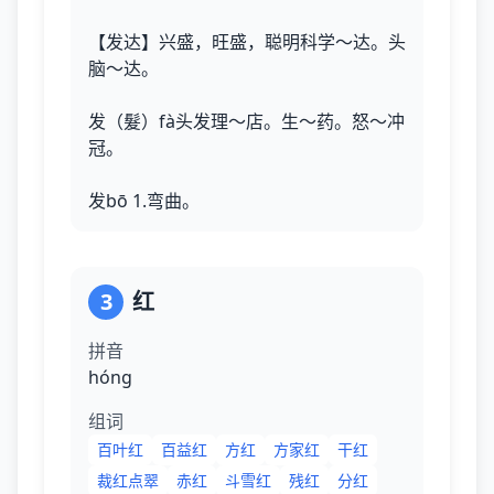
【发达】兴盛，旺盛，聪明科学～达。头
脑～达。
发（髮）fà头发理～店。生～药。怒～冲
冠。
发bō 1.弯曲。
3
红
拼音
hónɡ
组词
百叶红
百益红
方红
方家红
干红
裁红点翠
赤红
斗雪红
残红
分红