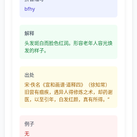
bfhy
解释
头发斑白而脸色红润。形容老年人容光焕
发的样子。
出处
宋·佚名《宣和画谱·道释四》（徐知常）
旧尝有痼疾，遇异人得修炼之术，却药谢
医，以至引年，白发红颜，真有所得。”
例子
无