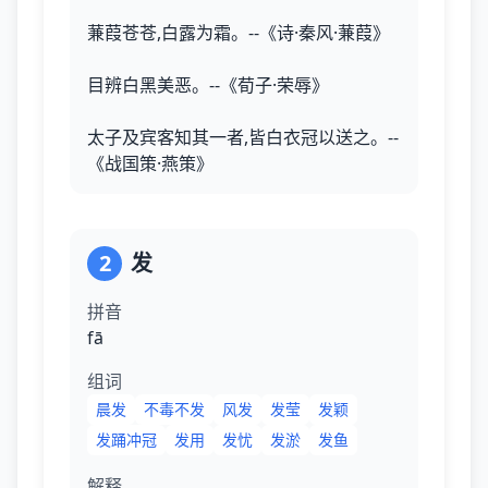
蒹葭苍苍,白露为霜。--《诗·秦风·蒹葭》
目辨白黑美恶。--《荀子·荣辱》
太子及宾客知其一者,皆白衣冠以送之。--
《战国策·燕策》
2
发
拼音
fā
组词
晨发
不毒不发
风发
发莹
发颖
发踊冲冠
发用
发忧
发淤
发鱼
解释