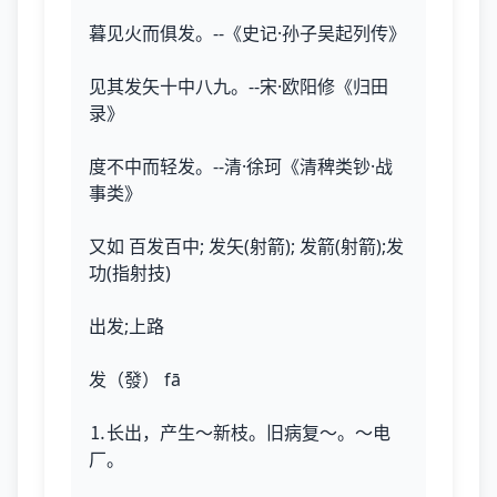
暮见火而俱发。--《史记·孙子吴起列传》
见其发矢十中八九。--宋·欧阳修《归田
录》
度不中而轻发。--清·徐珂《清稗类钞·战
事类》
又如 百发百中; 发矢(射箭); 发箭(射箭);发
功(指射技)
出发;上路
发（發） fā
⒈长出，产生～新枝。旧病复～。～电
厂。