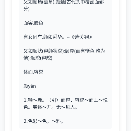
又如颜角(额角);颜题(古代头巾覆额面部
分)
面容,脸色
有女同车,颜如舜华。--《诗·郑风》
又如颜状(容颜状貌);颜厚(面有惭色,难为
情);颜貌(容貌)
体面,容誉
颜yán
⒈额～赤。〈引〉面容，容貌～面⊥～悦
色。笑逐～开。无～见人。
⒉色彩～色。～料。