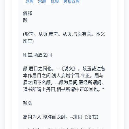
冰颜
承颜
低颜
婢膝奴颜
解释
颜
(形声。从页,彦声。从页,与头有关。本义
印堂)
印堂,两眉之间
颜,眉目之间也。--《说文》。段玉裁注各
本作眉目之间,浅人妄增字耳,今正。眉与
眉之间不名颜。…颜为眉间,医经所谓阙,
道书所谓上丹田,相书所谓中正印堂也。”
额头
高祖为人,隆准而龙颜。--班固《汉书》