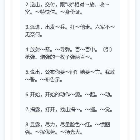
⒉送出，交付，跟"收"相对～放。收～
室。～特快信。～身份证。
⒊派遣，出发～兵。打～他走。六军不～
无奈何。
⒋放射～箭。～导弹。百～百中。〈引〉
枪弹、炮弹的一枚子弹两百～。
⒌说出，公布你要～问？她要～言。我敢
～誓。～布告示。
⒍开始，开始的动作～源。～起。～动。
⒎揭露，打开，找出揭～。～掘。～觉。
⒏显露，尽力，尽量脸色～红。～愤图
强。～挥优势。～扬光大。