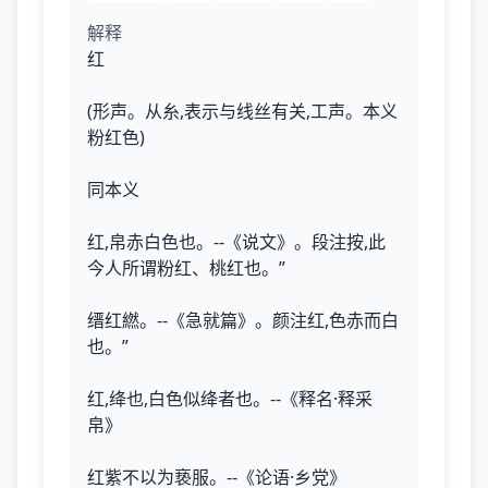
解释
红
(形声。从糸,表示与线丝有关,工声。本义
粉红色)
同本义
红,帛赤白色也。--《说文》。段注按,此
今人所谓粉红、桃红也。”
缙红繎。--《急就篇》。颜注红,色赤而白
也。”
红,绛也,白色似绛者也。--《释名·释采
帛》
红紫不以为亵服。--《论语·乡党》