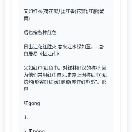
又如红衣(荷花瓣儿);红香(花瓣);红脂(蟹
黄)
后也指各种红色
日出江花红胜火,春来江水绿如蓝。--唐·
白居易《忆江南》
又如红巾(红色巾。对绿林好汉的称呼,因
为他们常用红巾包头,史籍上因称红巾);红
灼灼(形容鲜红);红飉飉(亦作红彪彪”。形
容
红gōng
⒈
⒉见hóng。