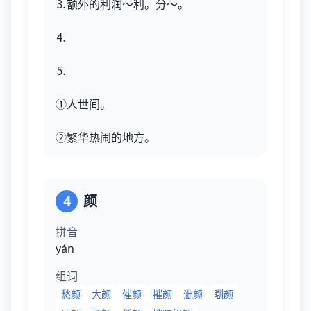
⒊额外的利润～利。分～。
⒋
⒌
①人世间。
②繁华热闹的地方。
4
颜
拼音
yán
组词
愁颜
大颜
催颜
摧颜
泚颜
瞓颜