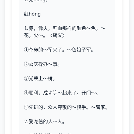
红hóng
⒈赤，像火，鲜血那样的颜色～色。～
花。火～。〈转义〉
①革命的～军来了。～色娘子军。
②喜庆操办～事。
③光荣上～榜。
④顺利，成功等～起来了。开门～。
⑤先进的，众人尊敬的～旗手。～管家。
⒉受宠信的人～人。