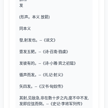
发
(形声。本义 放箭)
同本义
發,射发也。--《说文》
壹发五豝。--《诗·召南·驺虞》
发彼有的。--《诗·小雅·宾之初筵》
循声而发。--《礼记·射义》
矢四发。--《汉书·匈奴传》
其射,见敌急,非在数十步之内,度不中不发,
发即应弦而倒。--《史记·李将军列传》