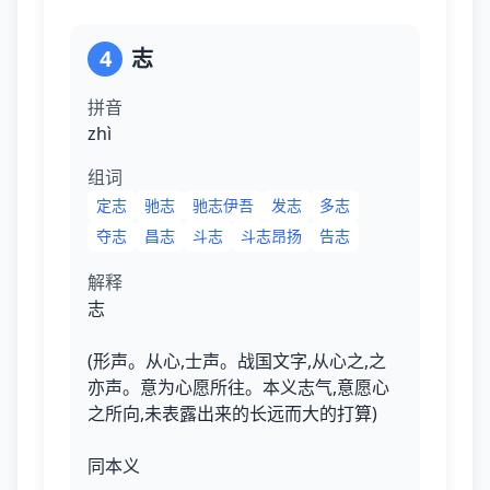
4
志
拼音
zhì
组词
定志
驰志
驰志伊吾
发志
多志
夺志
昌志
斗志
斗志昂扬
告志
解释
志
(形声。从心,士声。战国文字,从心之,之
亦声。意为心愿所往。本义志气,意愿心
之所向,未表露出来的长远而大的打算)
同本义