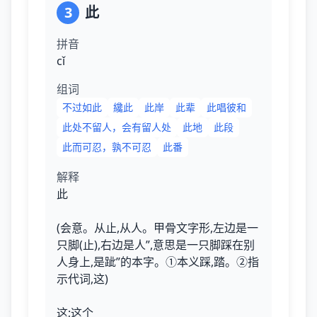
3
此
拼音
cǐ
组词
不过如此
纔此
此岸
此辈
此唱彼和
此处不留人，会有留人处
此地
此段
此而可忍，孰不可忍
此番
解释
此
(会意。从止,从人。甲骨文字形,左边是一
只脚(止),右边是人”,意思是一只脚踩在别
人身上,是跐”的本字。①本义踩,踏。②指
示代词,这)
这;这个