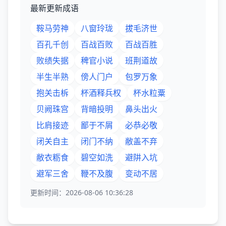
最新更新成语
鞍马劳神
八窗玲珑
拔毛济世
百孔千创
百战百败
百战百胜
败绩失据
稗官小说
班荆道故
半生半熟
傍人门户
包罗万象
抱关击柝
杯酒释兵权
杯水粒粟
贝阙珠宫
背暗投明
鼻头出火
比肩接迹
鄙于不屑
必恭必敬
闭关自主
闭门不纳
敝盖不弃
敝衣粝食
碧空如洗
避阱入坑
避军三舍
鞭不及腹
变动不居
更新时间：2026-08-06 10:36:28