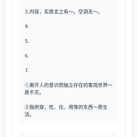
⒊内容，实质言之有～。空洞无～。
⒋
⒌
⒍
⒎
①离开人的意识而独立存在的客观世界～
质不灭。
②指供穿、吃、住、用等的东西～质生
活。