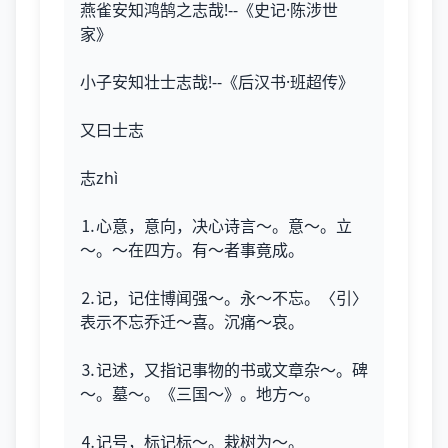
燕雀安知鸿鹄之志哉!--《史记·陈涉世
家》
小子安知壮士志哉!--《后汉书·班超传》
又曰士志
志zhì
⒈心意，意向，决心诗言～。意～。立
～。～在四方。有～者事竟成。
⒉记，记住博闻强～。永～不忘。〈引〉
表示不忘乔迁～喜。沉痛～哀。
⒊记述，又指记事物的书或文章杂～。碑
～。墓～。《三国～》。地方～。
⒋记号，标记标～。栽树为～。