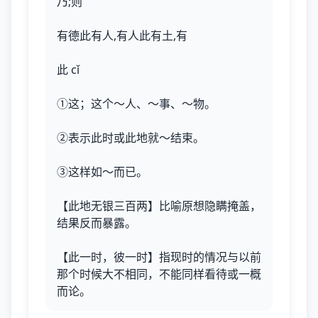
乃;则
有德此有人,有人此有土,有
此 cǐ
①这；这个～人、～事、～物。
②表示此时或此地就～结束。
③这样如～而已。
【此地无银三百两】比喻原想隐瞒掩盖，
结果反而暴露。
【此一时，彼一时】指现时的情况与以前
那个时候大不相同，不能同样看待或一概
而论。