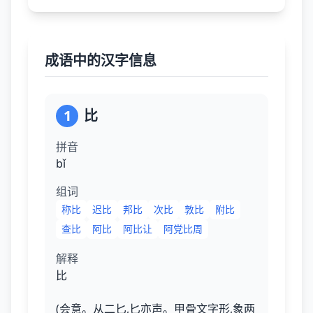
成语中的汉字信息
1
比
拼音
bǐ
组词
称比
迟比
邦比
次比
敦比
附比
查比
阿比
阿比让
阿党比周
解释
比
(会意。从二匕,匕亦声。甲骨文字形,象两