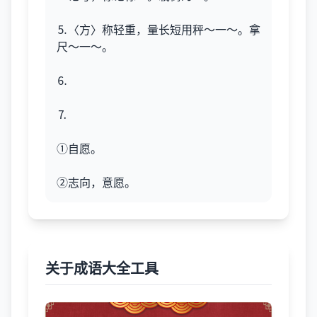
⒌〈方〉称轻重，量长短用秤～一～。拿
尺～一～。
⒍
⒎
①自愿。
②志向，意愿。
关于成语大全工具