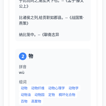
子比而同之,是乱天下也。--《孟子·滕文
公上》
比诸侯之列,给贡职如郡县。--《战国策·
燕策》
纳比笼中。--《聊斋志异
2
物
拼音
wù
组词
动物
动物纤维
动物心理学
动物学
动物油
动物园
定物
稠环化合物
百物
高聚物