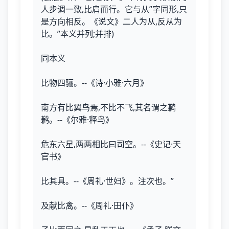
人步调一致,比肩而行。它与从”字同形,只
是方向相反。《说文》二人为从,反从为
比。”本义并列;并排)
同本义
比物四骊。--《诗·小雅·六月》
南方有比翼鸟焉,不比不飞,其名谓之鹣
鹣。--《尔雅·释鸟》
危东六星,两两相比曰司空。--《史记·天
官书》
比其具。--《周礼·世妇》。注次也。”
及献比禽。--《周礼·田仆》