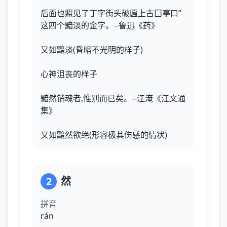
后面也照见了丁字街头破匾上古囗亭口”
这四个黯淡的金字。--鲁迅《药》
又如黯淡(昏暗不光明的样子)
心神沮丧的样子
黯然销魂者,惟别而已矣。--江淹《江文通
集》
又如黯然欲绝(形容极其伤感的情状)
2
然
拼音
rán