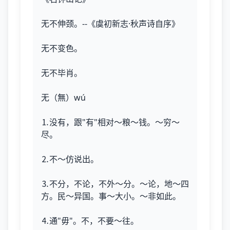
无不伸颈。--《虞初新志·秋声诗自序》
无不变色。
无不毕肖。
无（無）wú
⒈没有，跟"有"相对～粮～钱。～穷～
尽。
⒉不～仿说出。
⒊不分，不论，不外～分。～论，地～四
方。民～异国。事～大小。～非如此。
⒋通"毋"。不，不要～往。