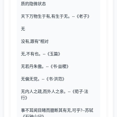
质的隐微状态
天下万物生于有,有生于无。--《老子》
无
没有,跟有”相对
无,不有也。--《玉篇》
无若丹朱傲。--《书·益稷》
无偏无党。--《书·洪范》
无内人之疏,而外人之亲。--《荀子·法
行》
事不耳闻目睹而臆断其有无,可乎?--苏轼
《石钟山记》