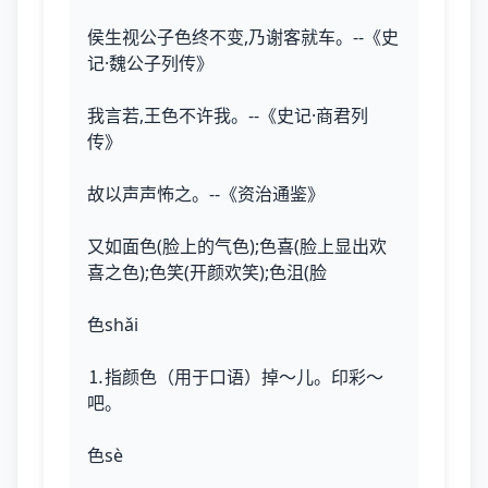
侯生视公子色终不变,乃谢客就车。--《史
记·魏公子列传》
我言若,王色不许我。--《史记·商君列
传》
故以声声怖之。--《资治通鉴》
又如面色(脸上的气色);色喜(脸上显出欢
喜之色);色笑(开颜欢笑);色沮(脸
色shǎi
⒈指颜色（用于口语）掉～儿。印彩～
吧。
色sè