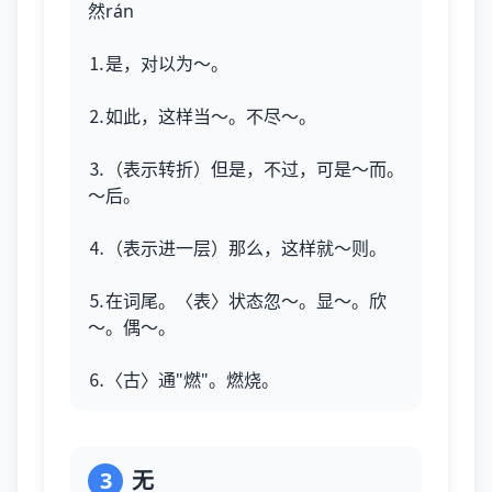
然rán
⒈是，对以为～。
⒉如此，这样当～。不尽～。
⒊（表示转折）但是，不过，可是～而。
～后。
⒋（表示进一层）那么，这样就～则。
⒌在词尾。〈表〉状态忽～。显～。欣
～。偶～。
⒍〈古〉通"燃"。燃烧。
3
无