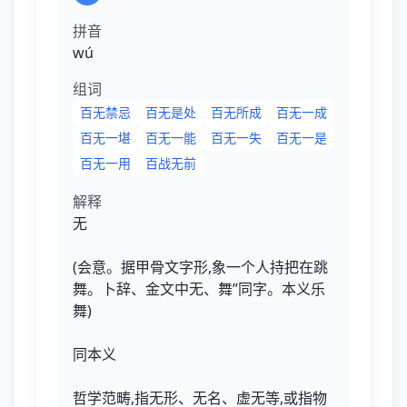
拼音
wú
组词
百无禁忌
百无是处
百无所成
百无一成
百无一堪
百无一能
百无一失
百无一是
百无一用
百战无前
解释
无
(会意。据甲骨文字形,象一个人持把在跳
舞。卜辞、金文中无、舞”同字。本义乐
舞)
同本义
哲学范畴,指无形、无名、虚无等,或指物