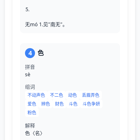
⒌
无mó 1.见"南无"。
4
色
拼音
sè
组词
不动声色
不二色
动色
丢眉弄色
爱色
辨色
财色
斗色
斗色争妍
粉色
解释
色〈名〉