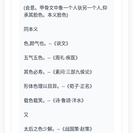
(会意。甲骨文中象一个人驮另一个人,仰
承其脸色。本义脸色)
同本义
色,颜气也。--《说文》
五气五色。--《周礼·疾医》
其色必寿。--《素问·三部九侯论》
形体色理以目异。--《荀子·正名》
载色载笑。--《诗·鲁颂·泮水》
又
太后之色少解。--《战国策·赵策》