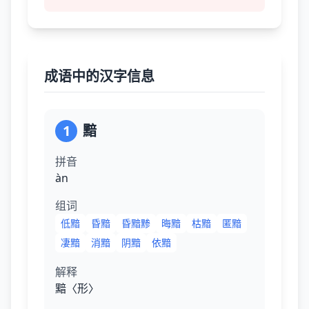
成语中的汉字信息
1
黯
拼音
àn
组词
低黯
昏黯
昏黯黪
晦黯
枯黯
匿黯
凄黯
消黯
阴黯
依黯
解释
黯〈形〉