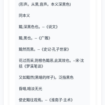
(形声。从黑,音声。本义深黑色)
同本义
黯,深黑色也。--《说文》
黯,黑也。--《广雅》
黯然而黑。--《史记·孔子世家》
花过而采,则根色黯恶,此其效也。--宋·沈
括《梦溪笔谈》
又如黯然(黑暗的样子)。泛指黑色
昏暗,暗淡无光
使史黯往观焉。--《淮南子·主术》