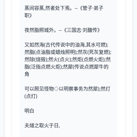
蒸间容蒸,然者处下焉。--《管子·弟子
职》
夜然脂照城外。--《三国志·刘馥传》
又如然海(古代传说中的油海,其水可燃);
然脂(点油脂或蜡烛照明);然灰(死灰复燃);
然除(烧毁);然火(点火);然炬(点燃火炬);然
脂(泛指点燃火炬);然犀(传说点燃犀牛的
角
可以照见怪物◇以明察事务为然犀);然灯
(点灯)
明白
夫燧之取火于日,