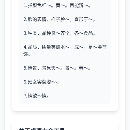
⒈指颜色红～。黄～。目能辨～。
⒉脸的表情、样子脸～。喜形于～。
⒊种类，品种货～齐全。各～食品。
⒋品质，质量英雄本～。成～。足～金首
饰。
⒌情景，景象天～。景～。春～。
⒍妇女容貌姿～。
⒎情欲～情。