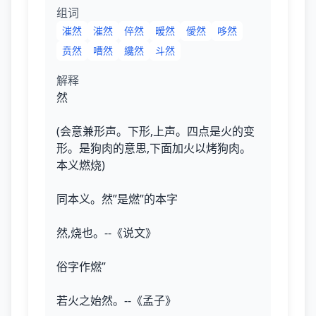
组词
漼然
漼然
倅然
暧然
僾然
哆然
贲然
嘈然
纔然
斗然
解释
然
(会意兼形声。下形,上声。四点是火的变
形。是狗肉的意思,下面加火以烤狗肉。
本义燃烧)
同本义。然”是燃”的本字
然,烧也。--《说文》
俗字作燃”
若火之始然。--《孟子》