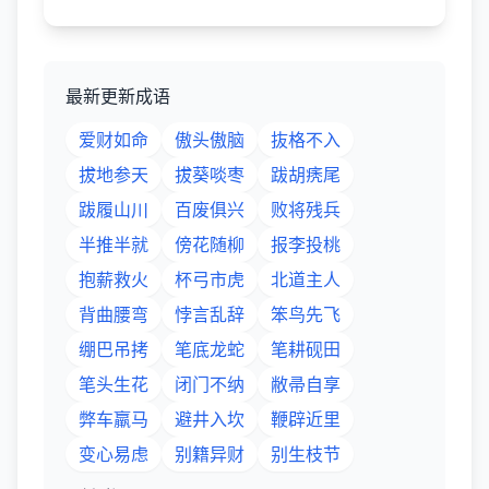
最新更新成语
爱财如命
傲头傲脑
抜格不入
拔地参天
拔葵啖枣
跋胡痜尾
跋履山川
百废俱兴
败将残兵
半推半就
傍花随柳
报李投桃
抱薪救火
杯弓市虎
北道主人
背曲腰弯
悖言乱辞
笨鸟先飞
绷巴吊拷
笔底龙蛇
笔耕砚田
笔头生花
闭门不纳
敝帚自享
弊车羸马
避井入坎
鞭辟近里
变心易虑
别籍异财
别生枝节