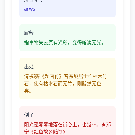
arws
解释
指事物失去原有光彩，变得暗淡无光。
出处
清·郑燮《题画竹》昔东坡居士作枯木竹
石，使有枯木石而无竹，则黯然无色
矣。”
例子
阳光孤零零地落在街心上，也觉～。★邓
宁《红色故乡随笔》