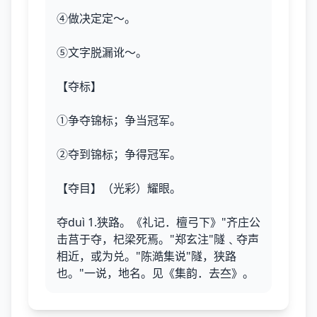
④做决定定～。
⑤文字脱漏讹～。
【夺标】
①争夺锦标；争当冠军。
②夺到锦标；争得冠军。
【夺目】（光彩）耀眼。
夺duì 1.狭路。《礼记．檀弓下》"齐庄公
击莒于夺，杞梁死焉。"郑玄注"隧﹑夺声
相近，或为兑。"陈澔集说"隧，狭路
也。"一说，地名。见《集韵．去夳》。