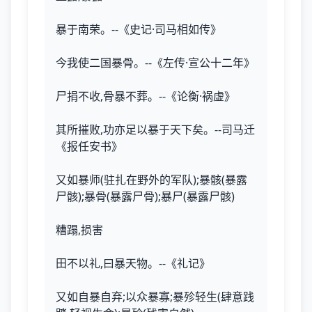
暴于南荣。--《史记·司马相如传》
今我使二国暴骨。--《左传·宣公十二年》
尸捐不收,骨暴不葬。--《论衡·祸虚》
其所摧败,功亦足以暴于天下矣。--司马迁
《报任安书》
又如暴师(驻扎在野外的军队);暴骸(暴露
尸骸);暴骨(暴露尸骨);暴尸(暴露尸骸)
糟蹋,损害
田不以礼,曰暴天物。--《礼记》
又如自暴自弃;以众暴寡;暴殄轻生(肆意践