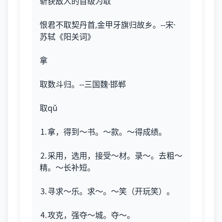
斩获敌人的首级为取
恨君不取契丹首,金甲牙旗归故乡。--宋·
苏轼《阳关词》
拿
取数斗归。--三国魏·邯郸
取qǔ
⒈拿，得到～书。～款。～得成绩。
⒉采用，选用，接受～材。录～。去粗～
精。～长补短。
⒊寻求～乐。求～。～笑（开玩笑）。
⒋攻克，强夺～城。夺～。