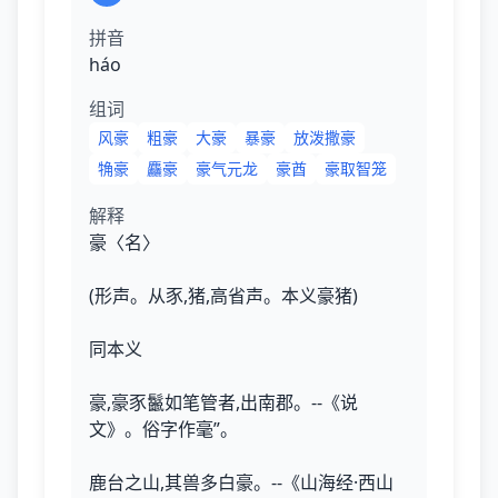
拼音
háo
组词
风豪
粗豪
大豪
暴豪
放泼撒豪
觕豪
麤豪
豪气元龙
豪酋
豪取智笼
解释
豪〈名〉
(形声。从豕,猪,高省声。本义豪猪)
同本义
豪,豪豕鬣如笔管者,出南郡。--《说
文》。俗字作毫”。
鹿台之山,其兽多白豪。--《山海经·西山