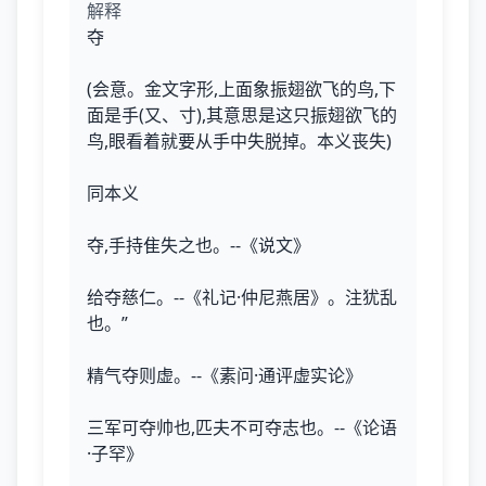
解释
夺
(会意。金文字形,上面象振翅欲飞的鸟,下
面是手(又、寸),其意思是这只振翅欲飞的
鸟,眼看着就要从手中失脱掉。本义丧失)
同本义
夺,手持隹失之也。--《说文》
给夺慈仁。--《礼记·仲尼燕居》。注犹乱
也。”
精气夺则虚。--《素问·通评虚实论》
三军可夺帅也,匹夫不可夺志也。--《论语
·子罕》