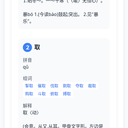
⒈晒冬～。一～十寒（〈喻〉无恒心）。
暴bó 1.(今读bào)鼓起;突出。 2.见"暴
乐"。
2
取
拼音
qǔ
组词
掣取
催取
伐取
剟取
夺取
裁取
购取
斗取
俯取
搏取
解释
取〈动〉
(会意。从又,从耳。甲骨文字形。左边是