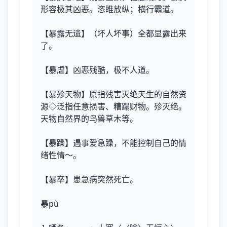
形容极其凶恶。恣睢放纵；横行霸道。
【暴露无遗】（坏人坏事）全都显露出来
了。
【暴虐】凶恶残酷，极不人道。
【暴殄天物】原指残害灭绝天生的自然资
源◇泛指任意损害、糟蹋财物。殄灭绝。
天物自然界的鸟兽草木等。
【暴躁】遇事爱急躁，不能控制自己的情
绪性情～。
【暴卒】患急病突然死亡。
暴pù