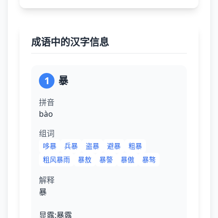
成语中的汉字信息
1
暴
拼音
bào
组词
哆暴
兵暴
盗暴
避暴
粗暴
粗风暴雨
暴敖
暴謷
暴傲
暴骜
解释
暴
显露;暴露