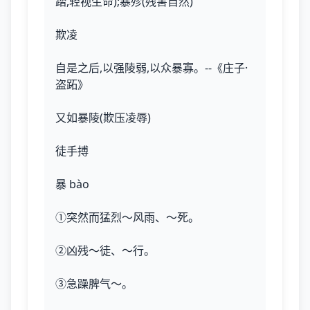
踏,轻视生命);暴殄(残害自然)
欺凌
自是之后,以强陵弱,以众暴寡。--《庄子·
盗跖》
又如暴陵(欺压凌辱)
徒手搏
暴 bào
①突然而猛烈～风雨、～死。
②凶残～徒、～行。
③急躁脾气～。