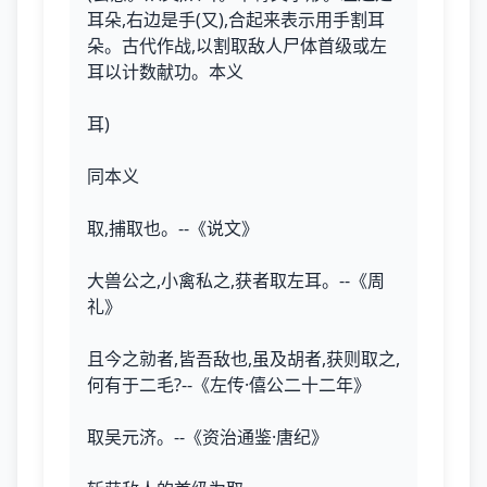
耳朵,右边是手(又),合起来表示用手割耳
朵。古代作战,以割取敌人尸体首级或左
耳以计数献功。本义
耳)
同本义
取,捕取也。--《说文》
大兽公之,小禽私之,获者取左耳。--《周
礼》
且今之勍者,皆吾敌也,虽及胡者,获则取之,
何有于二毛?--《左传·僖公二十二年》
取吴元济。--《资治通鉴·唐纪》