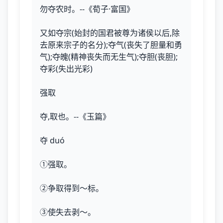
勿夺农时。--《荀子·富国》
又如夺宗(始封的国君被尊为诸侯以后,除
去原来宗子的名分);夺气(丧失了胆量和勇
气);夺魄(精神丧失而无生气);夺胆(丧胆);
夺彩(失出光彩)
强取
夺,取也。--《玉篇》
夺 duó
①强取。
②争取得到～标。
③使失去剥～。