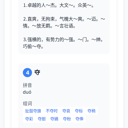
⒈卓越的人～杰。大文～。众英～。
⒉直爽，无拘束，气魄大～爽。～迈。～
情。～放无羁。～言壮语。
⒊强横的，有势力的～强。～门。～绅。
巧偷～夺。
4
夺
拼音
duó
组词
扯鼓夺旗
不夺时
夺哀
夺标
夺柄
夺彩
夺胆
夺嫡
夺秎
夺俸