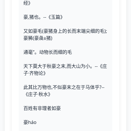
经》
豪,猪也。--《玉篇》
又如豪毛(豪猪身上的长而末端尖细的毛);
豪豨(豪彘±猪)
通毫”。动物长而细的毛
天下莫大于秋豪之末,而大山为小。--《庄
子·齐物论》
此其比万物也,不似豪末之在于马体乎?--
《庄子·秋水》
百姓有非理者如豪
豪háo