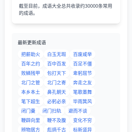
截至目前，成语大全总共收录约30000条常用
的成语。
最新更新成语
把薪助火
白玉无瑕
百废咸举
百年之约
百中百发
百足不僵
败鳞残甲
包打天下
卑躬屈节
北门之管
北门之寄
奔走之友
本乡本土
鼻孔朝天
笔歌墨舞
笔下超生
必躬必亲
毕雨箕风
闭门羹
闭门扫轨
避而不谈
鞭辟向里
鞭不及腹
变化不穷
辨物居方
彪炳千古
标新竖异