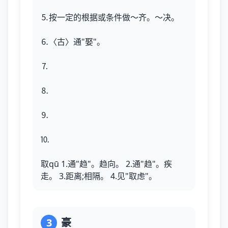
⒌按一定的根据或条件做～齐。～决。
⒍〈古〉通"娶"。
⒎
⒏
⒐
⒑
取qū 1.通"趋"。趋向。 2.通"趋"。疾
走。 3.距离;相隔。 4.见"取虑"。
3
豪