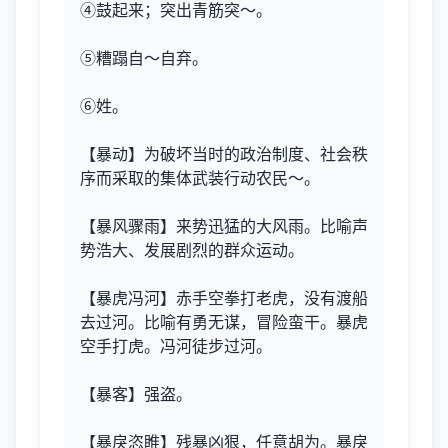
④鼓起来；突出青筋突～。
⑤糟蹋自～自弃。
⑥姓。
【暴动】为破坏当时的政治制度、社会秩
序而采取的集体武装行动农民～。
【暴风骤雨】来势迅猛的大风雨。比喻声
势浩大、发展剧烈的群众运动。
【暴虎冯河】赤手空拳打老虎，没有渡船
去过河。比喻有勇无谋，冒险蛮干。暴虎
空手打虎。冯河徒步过河。
【暴客】强盗。
【暴戾恣睢】残暴凶狠，任意胡为。暴戾