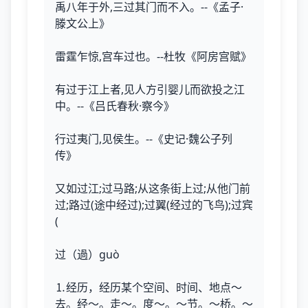
禹八年于外,三过其门而不入。--《孟子·
滕文公上》
雷霆乍惊,宫车过也。--杜牧《阿房宫赋》
有过于江上者,见人方引婴儿而欲投之江
中。--《吕氏春秋·察今》
行过夷门,见侯生。--《史记·魏公子列
传》
又如过江;过马路;从这条街上过;从他门前
过;路过(途中经过);过翼(经过的飞鸟);过宾
(
过（過）guò
⒈经历，经历某个空间、时间、地点～
去。经～。走～。度～。～节。～桥。～