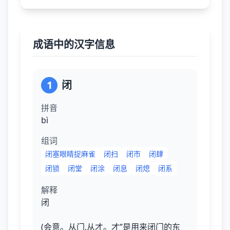
成语中的汉字信息
1
闭
拼音
bì
组词
闭塞眼睛捉麻雀
闭扫
闭市
闭肆
闭锁
闭堂
闭涂
闭息
闭熄
闭系
解释
闭
(会意。从门,从才。才”是用来闭门的东