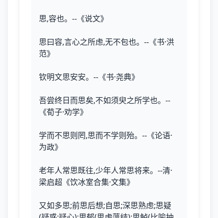
思,容也。--《说文》
思曰容,言心之所虑,无不包也。--《书·洪
范》
钦明文思安安。--《书·尧典》
吾尝终日而思矣,不如须臾之所学也。--
《荀子·劝学》
学而不思则罔,思而不学则殆。--《论语·
为政》
老年人常思既往,少年人常思将来。--清·
梁启超《饮冰室合集·文集》
又如多思;前思后想;自思;深思熟虑;思疑
(疑惑;疑心);思郁(思虑薀结);思鲈(比喻抽