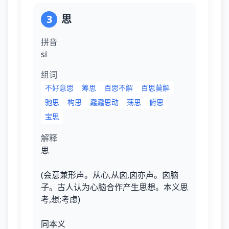
3
思
拼音
sī
组词
不好意思
筹思
百思不解
百思莫解
驰思
构思
蠢蠢思动
荡思
俯思
宝思
解释
思
(会意兼形声。从心,从囟,囟亦声。囟脑
子。古人认为心脑合作产生思想。本义思
考,想;考虑)
同本义