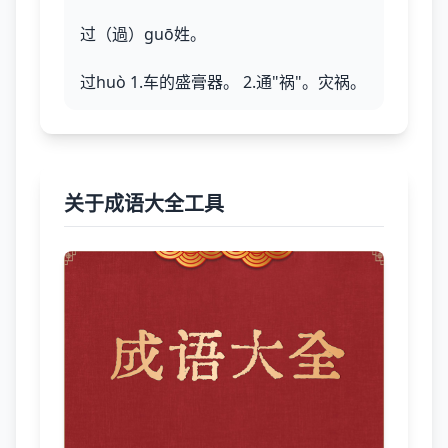
过（過）guō姓。
过huò 1.车的盛膏器。 2.通"祸"。灾祸。
关于成语大全工具