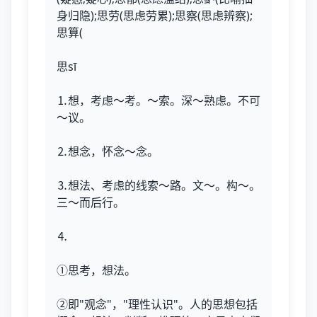
身归隐);思劳(思虑劳累);思察(思虑辨察);
思算(
思sī
⒈想，考虑～考。～索。深～熟虑。不可
～议。
⒉想念，怀念～念。
⒊想法、考虑的线索～路。文～。构～。
三～而后行。
⒋
①思考，想法。
②即"观念"，"理性认识"。人的思想包括