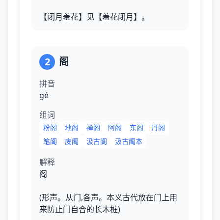
【闭月羞花】见【羞花闭月】。
2
阁
拼音
ɡé
组词
粉阁
地阁
禅阁
阿阁
东阁
丹阁
笔阁
庋阁
汲古阁
汲古阁本
解释
阁
(形声。从门,各声。本义古代放在门上用
来防止门自合的长木桩)