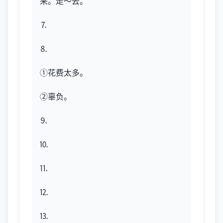
来。走～去。
⒎
⒏
①花费太多。
②辜负。
⒐
⒑
⒒
⒓
⒔