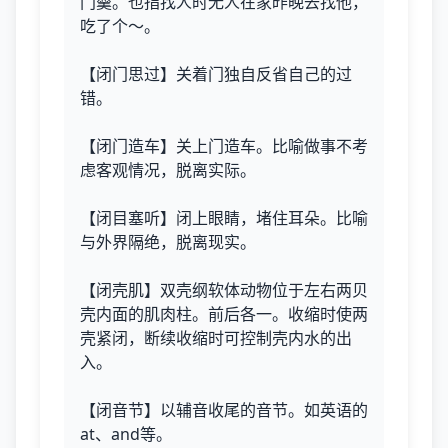
门羹。也指找人时无人在家昨晚去找他，
吃了个～。
【闭门思过】关着门独自反省自己的过
错。
【闭门造车】关上门造车。比喻做事不考
虑客观情况，脱离实际。
【闭目塞听】闭上眼睛，堵住耳朵。比喻
与外界隔绝，脱离现实。
【闭壳肌】双壳纲软体动物位于左右两贝
壳内面的肌肉柱。前后各一。收缩时使两
壳紧闭，断续收缩时可控制壳内水的出
入。
【闭音节】以辅音收尾的音节。如英语的
at、and等。