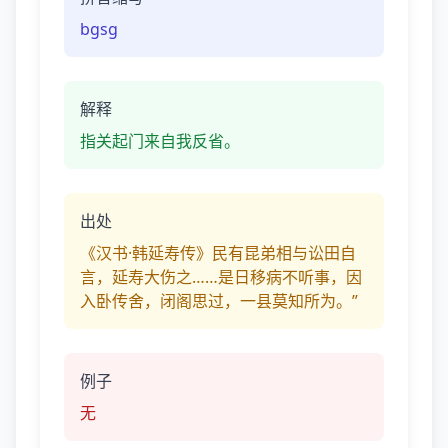
bgsg
解释
指关起门来自我反省。
出处
《汉书·韩延寿传》民有昆弟相与讼田自
言，延寿大伤之……是日移病不听事，因
入卧传舍，闭阁思过，一县莫知所为。”
例子
无