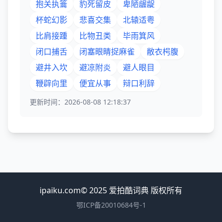
抱关执籥
豹死留皮
卑陋龌龊
杯蛇幻影
悲喜交集
北辕适粤
比肩接踵
比物丑类
毕雨箕风
闭口捕舌
闭塞眼睛捉麻雀
敝衣枵腹
避井入坎
避凉附炎
避人眼目
鞭辟向里
便宜从事
辩口利辞
更新时间：2026-08-08 12:18:37
ipaiku.com© 2025 爱拍酷词典 版权所有
鄂ICP备20010684号-1