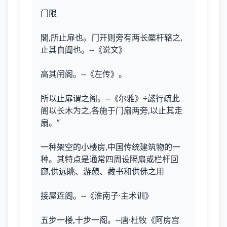
门限
閣,所止扉也。门开则旁有两长橜杆辂之,
止其自阖也。--《说文》
高其闬阁。--《左传》。
所以止扉谓之阁。--《尔雅》÷懿行疏此
阁以长木为之,各施于门扇两旁,以止其走
扇。”
一种架空的小楼房,中国传统建筑物的一
种。其特点是通常四周设隔扇或栏杆回
廊,供远眺、游憩、藏书和供佛之用
接屋连阁。--《淮南子·主术训》
五步一楼,十步一阁。--唐·杜牧《阿房宫