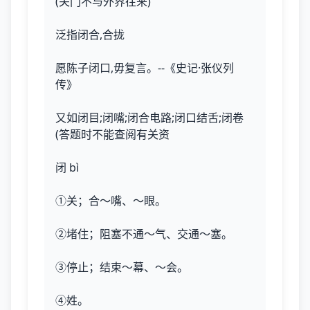
(关门不与外界往来)
泛指闭合,合拢
愿陈子闭口,毋复言。--《史记·张仪列
传》
又如闭目;闭嘴;闭合电路;闭口结舌;闭卷
(答题时不能查阅有关资
闭 bì
①关；合～嘴、～眼。
②堵住；阻塞不通～气、交通～塞。
③停止；结束～幕、～会。
④姓。