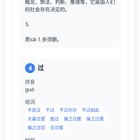
概念、想法、判断、推理等，它是由人们
的社会存在决定的。
⒌
思sāi 1.多须貌。
4
过
拼音
ɡuò
组词
不贰过
不过
不过尔尔
不过如此
大喜过望
放过
操之过蹙
操之过激
操之过切
旦过僧