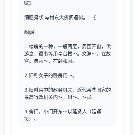
赋》
细瞻景状,与村东大佛阁逼似。--《
阁gé
⒈楼房的一种，一般两层，周围开窗，供
游息、藏书等用亭台楼～。文渊～，在故
宫。佛香～，在颐和园。
⒉旧称女子的卧房闺～。
⒊旧时宫中的政务机关，近代某些国家的
最高行政机关内～。组～。～员。
⒋旁门，小门开东～以延贤人（延迎
接）。