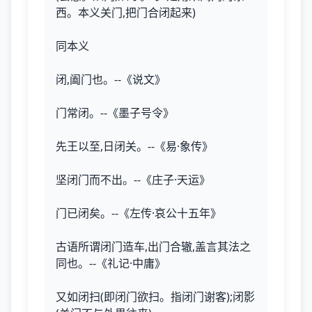
西。本义关门,把门合闭起来)
同本义
闭,阖门也。--《说文》
门常闭。--《墨子号令》
先王以至,日闭关。--《易·象传》
坚闭门而不出。--《庄子·天运》
门已闭矣。--《左传·哀公十五年》
古语所谓闭门造车,出门合辙,盖言其法之
同也。--《礼记·中庸》
又如闭扫(即闭门欲扫。指闭门谢客);闭影