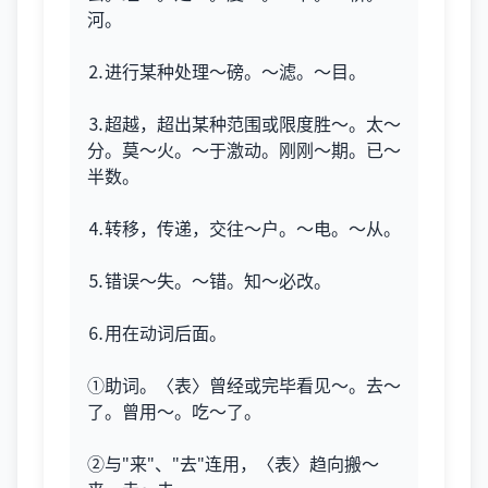
河。
⒉进行某种处理～磅。～滤。～目。
⒊超越，超出某种范围或限度胜～。太～
分。莫～火。～于激动。刚刚～期。已～
半数。
⒋转移，传递，交往～户。～电。～从。
⒌错误～失。～错。知～必改。
⒍用在动词后面。
①助词。〈表〉曾经或完毕看见～。去～
了。曾用～。吃～了。
②与"来"、"去"连用，〈表〉趋向搬～