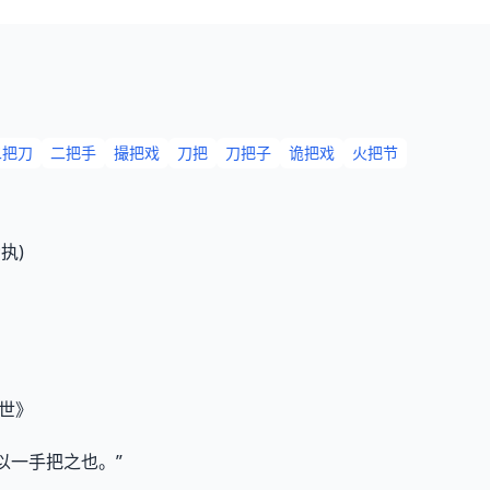
二把刀
二把手
撮把戏
刀把
刀把子
诡把戏
火把节
执)
间世》
以一手把之也。”