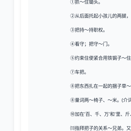
①抓～住锄头。
②从后面托起小孩儿的两腿，
③把持～持职权。
④看守；把守～门。
⑤约束住使紧合用铁锔子～住
⑦车把。
⑧把东西扎在一起的捆子草～
⑧量词两～椅子、～米。(介词
⑩加在'百、千、万'和'里
⑾指拜把子的关系～兄弟。又