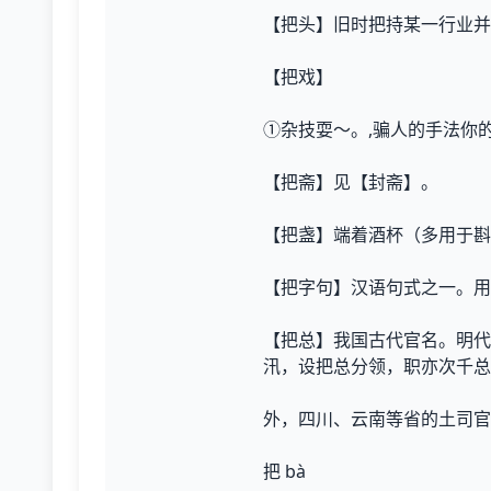
【把头】旧时把持某一行业并
【把戏】
①杂技耍～。,骗人的手法你
【把斋】见【封斋】。
【把盏】端着酒杯（多用于斟
【把字句】汉语句式之一。用介
【把总】我国古代官名。明代
汛，设把总分领，职亦次千总
外，四川、云南等省的土司官
把 bà