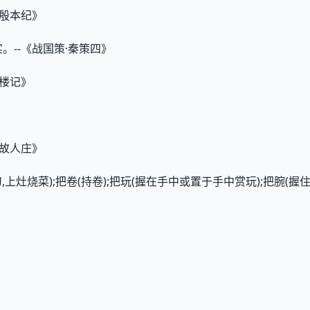
·殷本纪》
。--《战国策·秦策四》
阳楼记》
过故人庄》
,上灶烧菜);把卷(持卷);把玩(握在手中或置于手中赏玩);把腕(握住