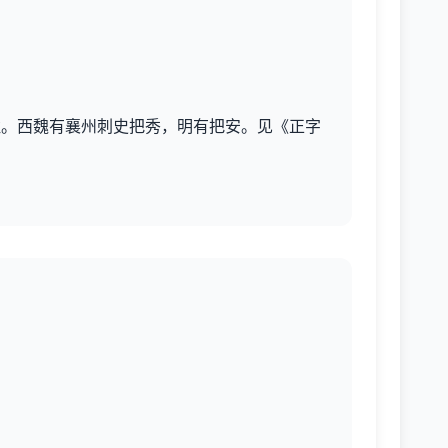
。 4.姓。西魏有襄州刺史把秀，明有把安。见《正字