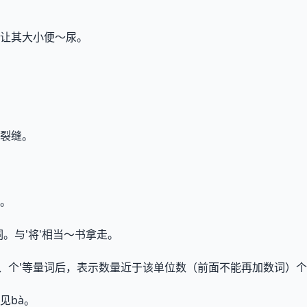
让其大小便～尿。
裂缝。
。
。与'将'相当～书拿走。
、斤、个'等量词后，表示数量近于该单位数（前面不能再加数词）
见bà。