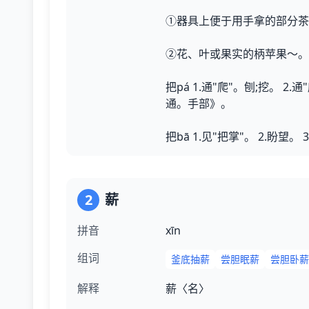
①器具上便于用手拿的部分茶
②花、叶或果实的柄苹果～。
把pá 1.通"爬"。刨;挖。 
通。手部》。
把bā 1.见"把掌"。 2.盼望。 
2
薪
拼音
xīn
组词
釜底抽薪
尝胆眠薪
尝胆卧薪
解释
薪〈名〉