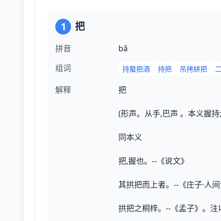
1
把
拼音
bǎ
组词
持螯把酒
持把
吊拷絣把
解释
把
(形声。从手,巴声 。本义握持;
同本义
把,握也。--《说文》
其拱把而上者。--《庄子·人
拱把之桐梓。--《孟子》。注