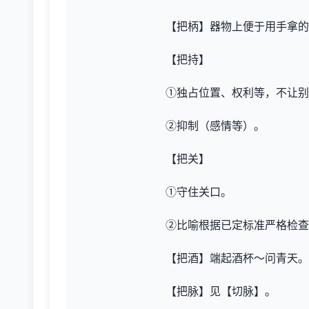
【把柄】器物上便于用手拿的
【把持】
①独占位置、权利等，不让别
②抑制（感情等）。
【把关】
①守住关口。
②比喻根据已定标准严格检查
【把酒】端起酒杯～问青天。
【把脉】见【切脉】。