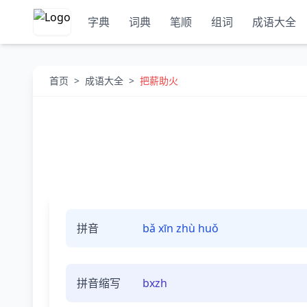
字典
词典
笔顺
组词
成语大全
首页
>
成语大全
>
把薪助火
拼音
bǎ xīn zhù huǒ
拼音缩写
bxzh