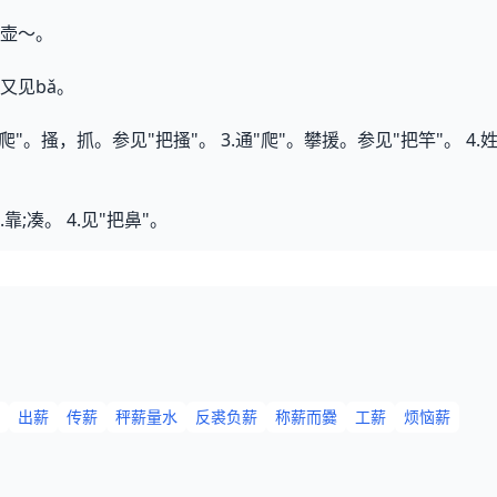
壶～。
又见bǎ。
2.通"爬"。搔，抓。参见"把搔"。 3.通"爬"。攀援。参见"把竿"
3.靠;凑。 4.见"把鼻"。
出薪
传薪
秤薪量水
反裘负薪
称薪而爨
工薪
烦恼薪