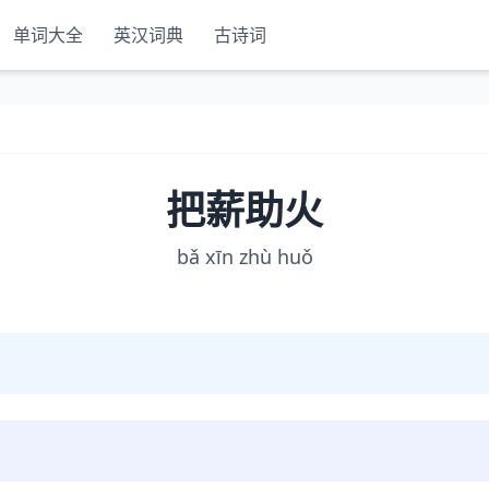
单词大全
英汉词典
古诗词
把薪助火
bǎ xīn zhù huǒ