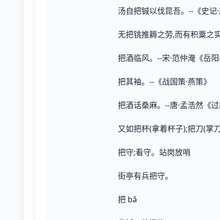
汤自把铖以伐昆吾。--《史记
无把铫推耨之劳,而有积粟之实
把酒临风。--宋·范仲淹《岳
把其袖。--《战国策·燕策》
把酒话桑麻。--唐·孟浩然《
又如把杯(拿着杯子);把刀(掌刀
把守;看守。站岗放哨
街亭有兵把守。
把 bǎ