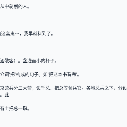
从中剥削的人。
的这套鬼～，我早就料到了。
酒敬客）。盏浅而小的杯子。
词'把'构成的句子。如'把这本书看完'。
京营兵分三大营，设千总、把总等领兵官。各地总兵之下，分设
。此
有土把总一职。