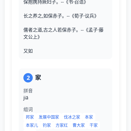
保抱携持厥妇子。--《书·召诰》
长之养之,如保赤子。--《荀子·议兵》
儒者之道,古之人若保赤子。--《孟子·藤
文公上》
又如
2
家
拼音
jiā
组词
邦家
发展中国家
伐冰之家
本家
本家儿
钓家
方家红
曹大家
干家