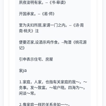
夙夜浚明有家。--《书·皋谟》
开国承家。--《易·师》
室为夫妇所居,家谓一门之内。--《诗·周
南·桃夭》注
便要还家,设酒杀鸡作食。--陶潜《桃花源
记》
引申表示住宅、房屋
家jiā
⒈家庭，人家，也指有关家庭的我～。～
务事。发～致富。～喻户晓。四海为～。
闲谈～常。
⒉像家庭一样的关系亲如一～。