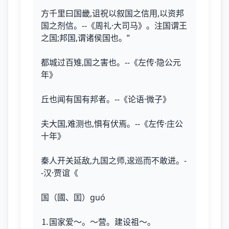
方千里曰国畿,诅祝以叙国之信用,以资邦
国之剂信。--《周礼·大司马》。注国谓王
之国;邦国,谓诸侯国也。”
都城过百雉,国之害也。--《左传·隐公元
年》
丘也闻有国有邦者。--《论语·微子》
夫大国,难测也,惧有伏焉。--《左传·庄公
十年》
秦人开关延敌,九国之师,逡巡而不敢进。-
-汉·贾谊《
国（國、囯）guó
⒈国家爱～。～营。建设祖～。