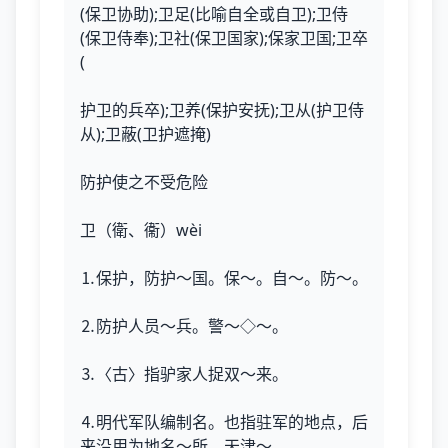
(保卫协助);卫足(比喻自全或自卫);卫侍
(保卫侍奉);卫社(保卫国家);保家卫国;卫卒
(
护卫的兵卒);卫养(保护安抚);卫从(护卫侍
从);卫蔽(卫护遮掩)
防护使之不受危险
卫（衛、衞）wèi
⒈保护，防护～国。保～。自～。防～。
⒉防护人员～兵。警～◇～。
⒊〈古〉指驴家人捉双～来。
⒋明代军队编制名。也指驻军的地点，后
来沿用为地名～所。天津～。