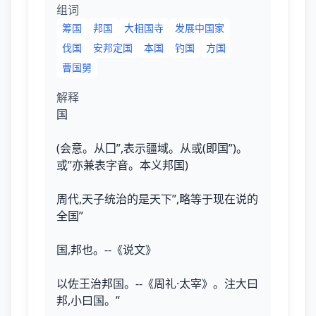
组词
筹国
邦国
大相国寺
发展中国家
伐国
安邦定国
本国
钓国
方国
曹国舅
解释
国
(会意。从囗”,表示疆域。从或(即国”)。
或”亦兼表字音。本义邦国)
周代,天子统治的是天下”,略等于现在说的
全国”
国,邦也。--《说文》
以佐王治邦国。--《周礼·太宰》。注大曰
邦,小曰国。”