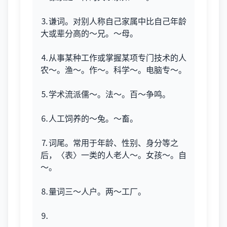
⒊谦词。对别人称自己家属中比自己年龄
大或辈分高的～兄。～母。
⒋从事某种工作或掌握某项专门技术的人
农～。渔～。作～。科学～。电脑专～。
⒌学术流派儒～。法～。百～争鸣。
⒍人工饲养的～兔。～畜。
⒎词尾。常用于年龄、性别、身分等之
后，〈表〉一类的人老人～。女孩～。自
～。
⒏量词三～人户。两～工厂。
⒐