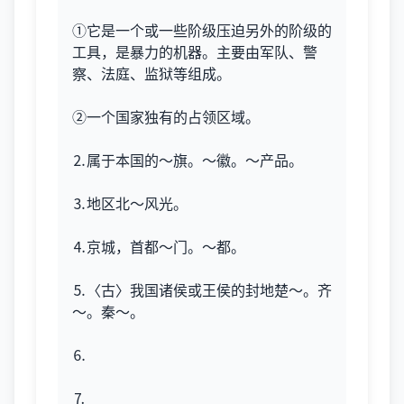
①它是一个或一些阶级压迫另外的阶级的
工具，是暴力的机器。主要由军队、警
察、法庭、监狱等组成。
②一个国家独有的占领区域。
⒉属于本国的～旗。～徽。～产品。
⒊地区北～风光。
⒋京城，首都～门。～都。
⒌〈古〉我国诸侯或王侯的封地楚～。齐
～。秦～。
⒍
⒎