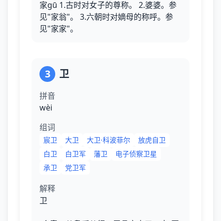
家gū 1.古时对女子的尊称。 2.婆婆。参
见"家翁"。 3.六朝时对嫡母的称呼。参
见"家家"。
3
卫
拼音
wèi
组词
宸卫
大卫
大卫·科波菲尔
放虎自卫
白卫
白卫军
藩卫
电子侦察卫星
承卫
党卫军
解释
卫