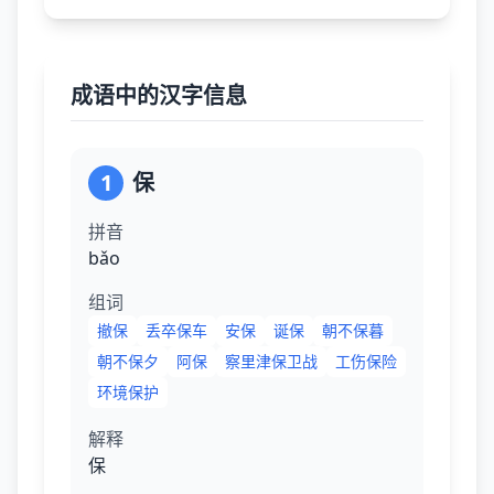
成语中的汉字信息
1
保
拼音
bǎo
组词
撤保
丢卒保车
安保
诞保
朝不保暮
朝不保夕
阿保
察里津保卫战
工伤保险
环境保护
解释
保