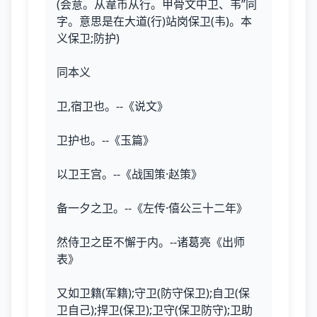
(会意。从韋币从行。甲骨文中卫、韦”同
字。意思是在大道(行)站岗保卫(韦)。本
义保卫;防护)
同本义
卫,宿卫也。--《说文》
卫护也。--《玉篇》
以卫王宫。--《战国策·赵策》
备一夕之卫。--《左传·僖公三十二年》
然侍卫之臣不懈于内。--诸葛亮《出师
表》
又如卫籍(军籍);守卫(防守保卫);自卫(保
卫自己);捍卫(保卫);卫守(保卫防守);卫助