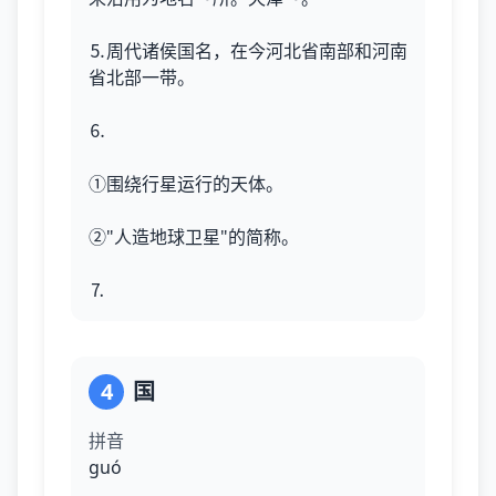
⒌周代诸侯国名，在今河北省南部和河南
省北部一带。
⒍
①围绕行星运行的天体。
②"人造地球卫星"的简称。
⒎
4
国
拼音
ɡuó