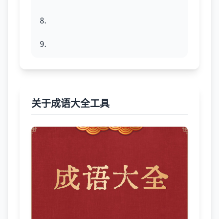
⒏
⒐
关于成语大全工具