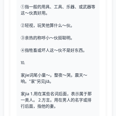
①指一般的用具、工具、乐器、或武器等
这～伙真好用。
②轻视，玩笑他算什么～伙。
③亲热的称呼小～伙挺聪明。
④指牲畜或坏人这～伙不是好东西。
⒑
家jie词尾小童～。整夜～哭。震天～
响。"家"另见jiā。
家jia 1.用在某些名词后面，表示属于那
一类人。 2.方言。用在男人的名字或排
行后面，指他的妻。