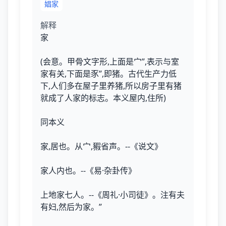
娼家
解释
家
(会意。甲骨文字形,上面是宀”,表示与室
家有关,下面是豕”,即猪。古代生产力低
下,人们多在屋子里养猪,所以房子里有猪
就成了人家的标志。本义屋内,住所)
同本义
家,居也。从宀,豭省声。--《说文》
家人内也。--《易·杂卦传》
上地家七人。--《周礼·小司徒》。注有夫
有妇,然后为家。”