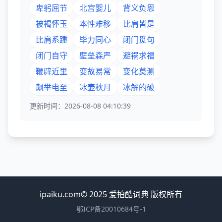
卑躬屈节
北宫婴儿
背义负恩
被褐怀玉
本性难移
比肩皆是
比肩系踵
毕力同心
闭门觅句
闭门自守
壁垒森严
避祸求福
鞭辟近里
变故易常
变化莫测
飙举电至
冰壶秋月
冰解的破
更新时间：2026-08-08 04:10:39
ipaiku.com© 2025 爱拍酷词典 版权所有
鄂ICP备20010684号-1