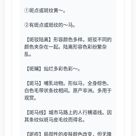
①斑点或斑纹黄～。
②有斑点或斑纹的～马。
【斑驳陆离】形容颜色多样。斑驳不同的
颜色夹杂在一起。陆离形容色彩纷繁杂
乱。
【斑斓】灿烂多彩色彩～。
【斑马】哺乳动物。形似马，全身棕色、
白色毛带状条纹相间。原产非洲。多用于
观赏。
【斑马线】城市马路上的人行横道线。因
其条纹似斑马皮毛纹而得名。
【斑疹】局部性的皮肤颜色改变，但无隆