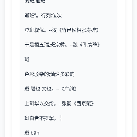
的斑;油斑
通班”。行列;位次
登斑叙优。--汉《竹邑侯相张寿碑》
于是揖五瑞,斑宗彝。--魏《孔羡碑》
斑
色彩驳杂的;灿烂多彩的
斑,驳也,文也。--《广韵》
上辬华以交纷。--张衡《西京赋》
斑白者不提挈。╠
斑 bān