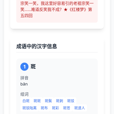
宗笑一笑，我这里好容易引的老祖宗笑一
笑……难道反笑我不成？★《红楼梦》第
五四回
成语中的汉字信息
1
斑
拼音
bān
组词
白斑
斑斑
斑鬓
斑剥
斑驳
斑驳陆离
斑布
斑彩
斑苍
斑道人