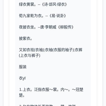
绿衣黄裳。--《诗·邶风·绿衣》
荀九家乾为衣。--《易·说卦》
夜披衣坐。--唐·李朝威《柳毅传》
披紫衣。
又如衣祛(衣袖);衣袖(衣服的袖子);衣裤
(上衣与裤子)
服装
衣yī
⒈上衣。泛指衣服～裳。内～。～冠楚
楚。