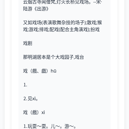
云烟古寺闻僧梵,灯火长桥见戏场。--宋·
陆游《出游》
又如戏场(表演歌舞杂技的场子);散戏;猴
戏;游戏;排戏;配戏(配合主角演戏);扮戏
戏剧
那明湖居本是个大戏园子,戏台
戏（戲、戯）hū
⒈
⒉见xì。
戏（戲）xì
⒈玩耍～耍。儿～。游～。