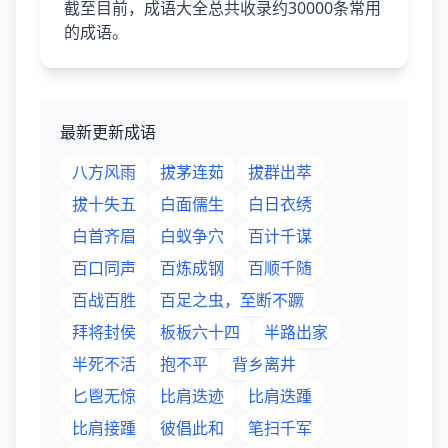
截至目前，成语大全总共收录约30000条常用
的成语。
最新更新成语
八方风雨
拔茅连茹
拔群出萃
拔十失五
白面儒生
白日衣绣
白首齐眉
白蚁争穴
百计千谋
百口同声
百炼成钢
百顺千随
百战百胜
百足之虫，至断不蹶
拜将封侯
板板六十四
半路出家
半死不活
抱不平
背乡离井
匕鬯无惊
比肩迭迹
比肩迭踵
比肩接踵
彼倡此和
笔扫千军