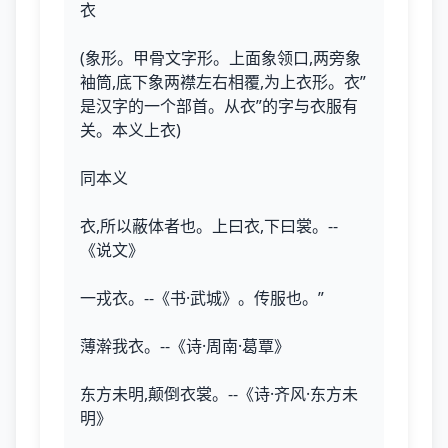
衣
(象形。甲骨文字形。上面象领口,两旁象
袖筒,底下象两襟左右相覆,为上衣形。衣”
是汉字的一个部首。从衣”的字与衣服有
关。本义上衣)
同本义
衣,所以蔽体者也。上曰衣,下曰裳。--
《说文》
一戎衣。--《书·武城》。传服也。”
薄澣我衣。--《诗·周南·葛覃》
东方未明,颠倒衣裳。--《诗·齐风·东方未
明》