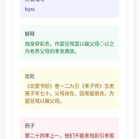
byxc
解释
指身穿彩衣，作婴兒戏耍以娱父母◇以之
为老养父母的孝亲典故。
出处
《北堂书钞》卷一二九引《孝子传》言老
莱子年七十，父母尚在，因常服斑衣，为
婴兒戏以娱父母。
例子
那二十四孝上～，他们不能来戏彩引老祖