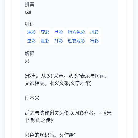
拼音
cǎi
组词
璀彩
夺彩
旦彩
地方色彩
丹彩
虫彩
赋彩
打彩
班衣戏彩
符彩
解释
彩
(形声。从彡),采声。从彡”表示与图画、
文饰相关。本义文采,文章才华)
同本义
延之与陈郡谢灵运俱以词彩齐名。--《宋
书·颜延之传》
彩色的丝织品。又作緕”