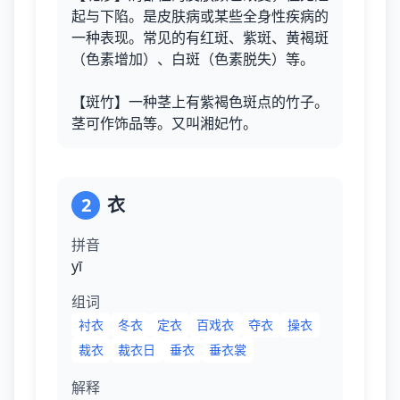
起与下陷。是皮肤病或某些全身性疾病的
一种表现。常见的有红斑、紫斑、黄褐斑
（色素增加）、白斑（色素脱失）等。
【斑竹】一种茎上有紫褐色斑点的竹子。
茎可作饰品等。又叫湘妃竹。
2
衣
拼音
yī
组词
衬衣
冬衣
定衣
百戏衣
夺衣
操衣
裁衣
裁衣日
垂衣
垂衣裳
解释