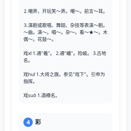
⒉嘲弄，开玩笑～弄。嘲～。前言～耳。
⒊演剧或歌唱、舞蹈、杂技等表演～剧。
～曲。演～。唱～。杂～。看～★～。木
偶～。花鼓～。
戏xī 1.通"羲"。 2.通"巇"。险峻。 3.古地
名。
戏huī 1.大将之旗。参见"戏下"。引申为
指挥。
戏suō 1.酒樽名。
4
彩