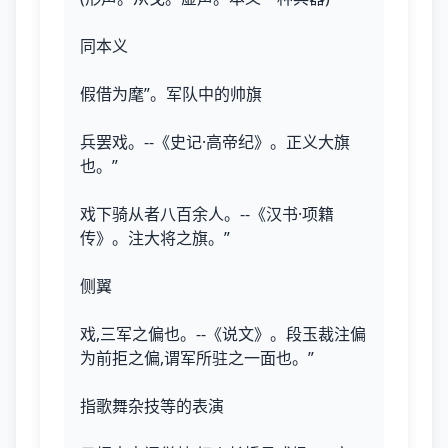
同本义
假借为麾”。军队中的帅旗
兵罢戏。--《史记·高帝纪》。正义大旗
也。”
戏下骑从者八百余人。--《汉书·项籍
传》。注大将之旗。”
侧翼
戏,三军之偏也。--《说文》。段玉裁注偏
为前拒之偏,谓军所驻之一面也。”
指歌舞杂技等的表演