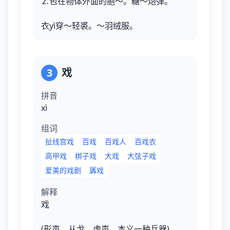
⒉包在物体外面的胞～。糖～炮弹。
衣yì穿～轻裘。～羽绒服。
3
戏
拼音
xì
组词
扯线宫戏
百戏
百戏人
百戏衣
高甲戏
梆子戏
大戏
大弦子戏
爱美的戏剧
羼戏
解释
戏
(形声。从戈。虚声。本义一种兵器)