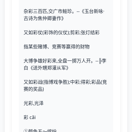
杂彩三百匹,交广市鲑珍。--《玉台新咏·
古诗为焦仲卿妻作》
又如彩仗(彩饰的仪仗);剪彩;张灯结彩
指某些赌博、竞赛等赢得的财物
大博争雄好彩来,全盘一掷万人开。--╠李
白《送外甥郑灌从军》
又如彩战(指博戏争胜);中彩;得彩;彩品(竞
赛的奖品)
光彩,光泽
彩 cǎi
①颜色五～缤纷。