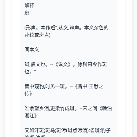
解释
斑
(形声。本作班”,从文,辡声。本义杂色的
花纹或斑点)
同本义
辬,驳文也。--《说文》。徐锴曰今作斑
也。”
管中窥豹,时见一斑。--《晋书·王献之
传》
唯余望乡泪,更染竹成斑。--宋之问《晚泊
湘江》
又如汗斑;斑马;斑污(斑点污渍);雀斑;豹子