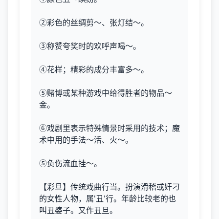
②彩色的丝绸剪～、张灯结～。
③称赞夸奖时的欢呼声喝～。
④花样；精彩的成分丰富多～。
⑤赌博或某种游戏中给得胜者的物品～
金。
⑥戏剧里表示特殊情景时采用的技术；魔
术中用的手法～活、火～。
⑤负伤流血挂～。
【彩旦】传统戏曲行当。扮演滑稽或奸刁
的女性人物，属'丑'行。年龄比较老的也
叫丑婆子。又作丑旦。