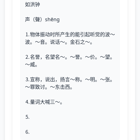
如洪钟
声（聲）shēng
⒈物体振动时所产生的能引起听觉的波～
波。～音。说话～。金石之～。
⒉名誉，名望名～。～誉。～价。～望。
～威。
⒊宣称，说出，扬言～称。～明。～张。
～罪致讨。～东击西。
⒋量词大喊三～。
⒌
⒍