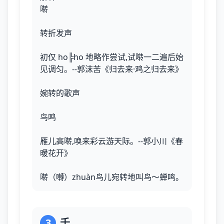
啭
转折发声
初仅 ho╠ho 地略作尝试,试啭一二遍后始
见调匀。--郭沫苦《归去来·鸡之归去来》
婉转的歌声
鸟鸣
雁儿高啭,唤来彩云游天际。--郭小川《春
暖花开》
啭（囀）zhuàn鸟儿宛转地叫鸟～蝉鸣。
3
千