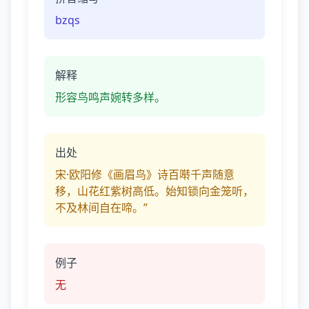
bzqs
解释
形容鸟鸣声婉转多样。
出处
宋·欧阳修《画眉鸟》诗百啭千声随意
移，山花红紫树高低。始知锁向金笼听，
不及林间自在啼。”
例子
无