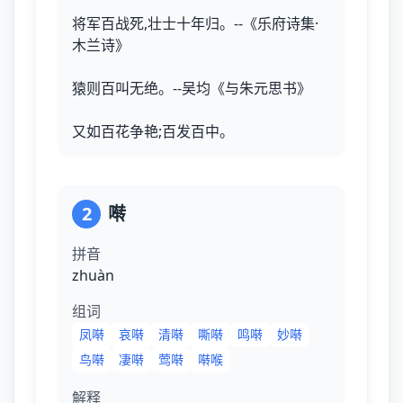
将军百战死,壮士十年归。--《乐府诗集·
木兰诗》
猿则百叫无绝。--吴均《与朱元思书》
又如百花争艳;百发百中。
2
啭
拼音
zhuàn
组词
凤啭
哀啭
清啭
嘶啭
鸣啭
妙啭
鸟啭
凄啭
莺啭
啭喉
解释