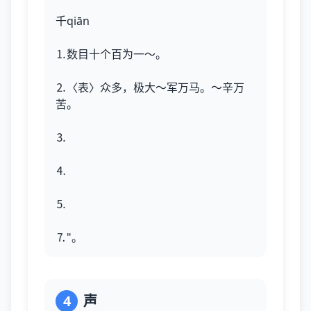
千qiān
⒈数目十个百为一～。
⒉〈表〉众多，极大～军万马。～辛万
苦。
⒊
⒋
⒌
⒎"。
4
声