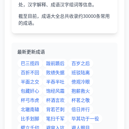
处，汉字解释、成语汉字组词等信息。
截至目前，成语大全总共收录约30000条常用
的成语。
最新更新成语
巴三揽四
跋前踬后
百岁之后
百折不回
败绩失据
班驳陆离
半面之交
半吞半吐
傍观冷眼
包藏奸心
饱经风霜
抱薪救火
杯弓市虎
杯酒言欢
杯茗之敬
北辙南辕
背若芒刺
倍日并行
比手划脚
笔扫千军
毕其功于一役
壁立千仞
避穽入坑
避人眼目