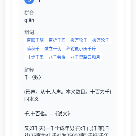
拼音
qiān
组词
百顺千随
百折千回
拨万轮千
拨万论千
荡秋千
壁立千仞
秤铊虽小压千斤
寸步千里
八千卷楼
八千里路云和月
解释
千〈数〉
(形声。从十,人声。本义数目。十百为千)
同本义
千,十百也。--《说文》
又如千夫(一千个成年男子);千门(千家);千
社(25家为社,千社为25000家);千祀(千年,