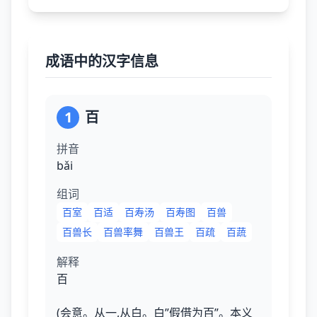
成语中的汉字信息
1
百
拼音
bǎi
组词
百室
百适
百寿汤
百寿图
百兽
百兽长
百兽率舞
百兽王
百疏
百蔬
解释
百
(会意。从一,从白。白”假借为百”。本义