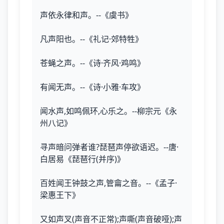
声依永律和声。--《虞书》
凡声阳也。--《礼记·郊特牲》
苍蝇之声。--《诗·齐风·鸡鸣》
有闻无声。--《诗·小雅·车攻》
闻水声,如鸣佩环,心乐之。--柳宗元《永
州八记》
寻声暗问弹者谁?琵琶声停欲语迟。--唐·
白居易《琵琶行(并序)》
百姓闻王钟鼓之声,管龠之音。--《孟子·
梁惠王下》
又如声叉(声音不正常);声嘶(声音破哑);声