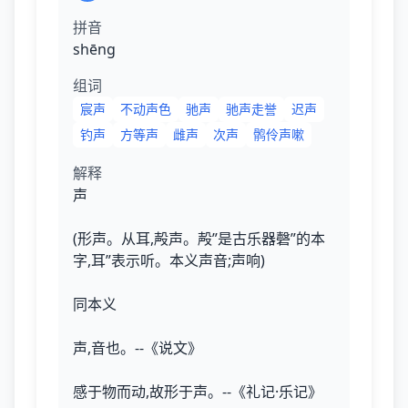
拼音
shēnɡ
组词
宸声
不动声色
驰声
驰声走誉
迟声
钓声
方等声
雌声
次声
鹘伶声嗽
解释
声
(形声。从耳,殸声。殸”是古乐器磬”的本
字,耳”表示听。本义声音;声响)
同本义
声,音也。--《说文》
感于物而动,故形于声。--《礼记·乐记》