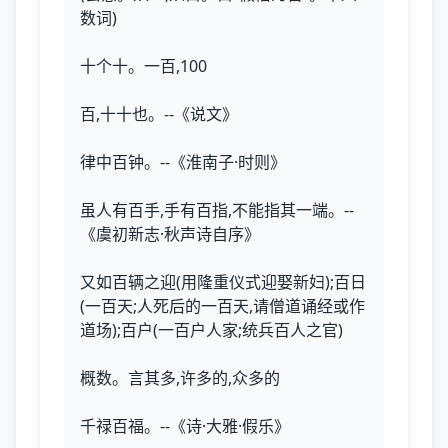
数词)
十个十。一百,100
百,十十也。--《说文》
律中百钟。--《淮南子·时则》
虽人有百手,手有百指,不能指其一端。--
《虞初新志·秋声诗自序》
又如百辆之迎(用隆重仪式迎娶新妇);百日
(一百天;人死后的一百天,请僧道诵经或作
道场);百户(一百户人家;统兵百人之官)
概数。言其多,许多的,众多的
千禄百福。--《诗·大雅·假乐》