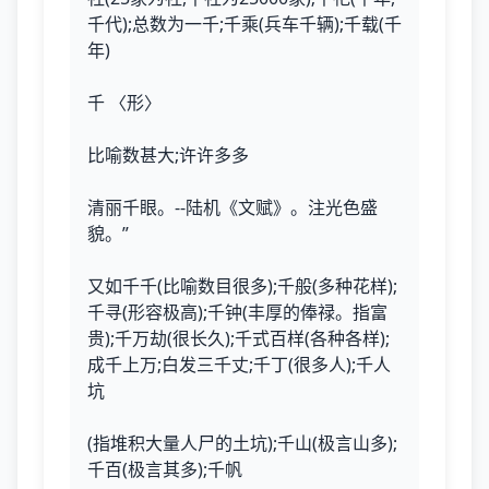
千代);总数为一千;千乘(兵车千辆);千载(千
年)
千 〈形〉
比喻数甚大;许许多多
清丽千眼。--陆机《文赋》。注光色盛
貌。”
又如千千(比喻数目很多);千般(多种花样);
千寻(形容极高);千钟(丰厚的俸禄。指富
贵);千万劫(很长久);千式百样(各种各样);
成千上万;白发三千丈;千丁(很多人);千人
坑
(指堆积大量人尸的土坑);千山(极言山多);
千百(极言其多);千帆